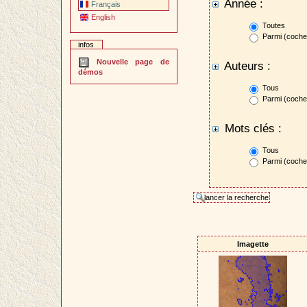
Année :
Français
English
Toutes
Parmi (cocher
infos
Nouvelle page de
Auteurs :
démos
Tous
Parmi (cocher
Mots clés :
Tous
Parmi (cocher
Imagette