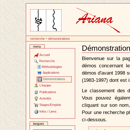
Passer
au
contenu
recherche
~
démonstrations
Démonstration
menu
Document
Actions
Accueil
Bienvenue sur la pag
Recherche
démos concernant le
Méthodologies
démos d'avant 1998 so
Applications
(1983-1997) dont est i
Démonstrations
L'équipe
Le classement des dé
Publications
Vous pouvez égalem
Activités
cliquant sur son nom,
Stages/Emplois
Pour une recherche plu
Infos / Liens
ci-dessous.
langues