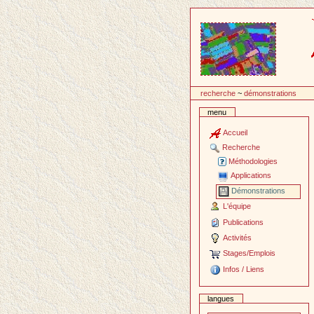
Passer
au
contenu
recherche
~
démonstrations
menu
Accueil
Recherche
Méthodologies
Applications
Démonstrations
L'équipe
Publications
Activités
Stages/Emplois
Infos / Liens
langues