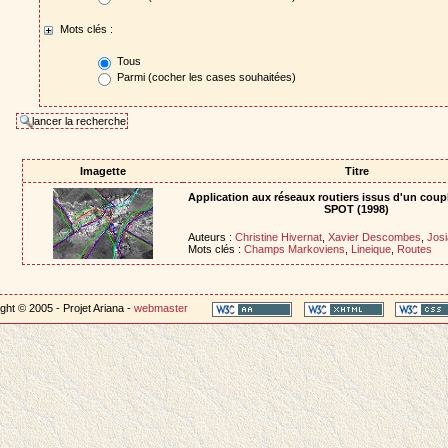
Mots clés :
Tous
Parmi (cocher les cases souhaitées)
Imagette
Titre
Application aux réseaux routiers issus d'un coupl
SPOT (1998)
Auteurs :
Christine Hivernat
,
Xavier Descombes
,
Josi
Mots clés :
Champs Markoviens
,
Lineique
,
Routes
ght © 2005 - Projet Ariana -
webmaster