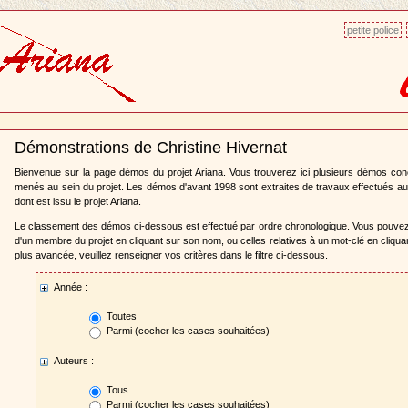
petite police
Démonstrations de Christine Hivernat
Document
Actions
Bienvenue sur la page démos du projet Ariana. Vous trouverez ici plusieurs démos co
menés au sein du projet. Les démos d'avant 1998 sont extraites de travaux effectués au
dont est issu le projet Ariana.
Le classement des démos ci-dessous est effectué par ordre chronologique. Vous pouve
d'un membre du projet en cliquant sur son nom, ou celles relatives à un mot-clé en cliqu
plus avancée, veuillez renseigner vos critères dans le filtre ci-dessous.
Année :
Toutes
Parmi (cocher les cases souhaitées)
Auteurs :
Tous
Parmi (cocher les cases souhaitées)