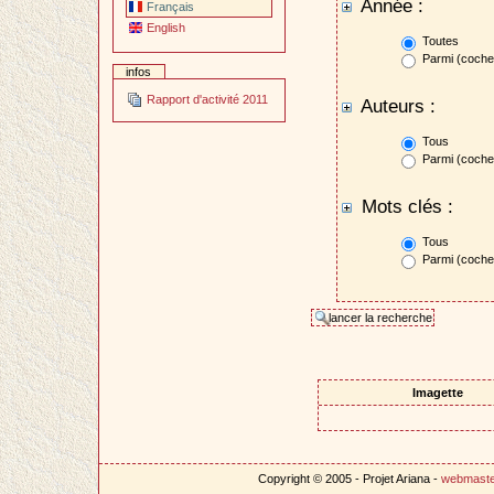
Année :
Français
English
Toutes
Parmi (cocher
infos
Rapport d'activité 2011
Auteurs :
Tous
Parmi (cocher
Mots clés :
Tous
Parmi (cocher
Imagette
Copyright © 2005 - Projet Ariana -
webmast