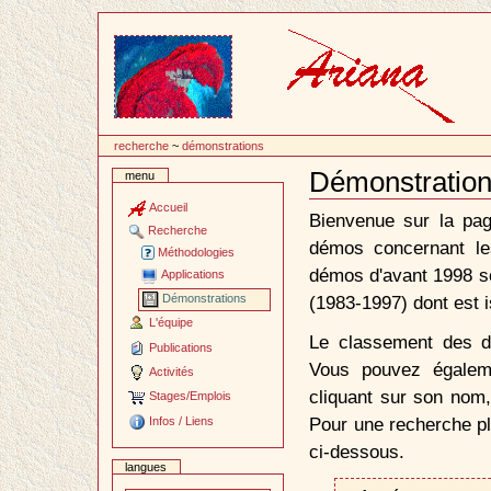
Passer
au
contenu
recherche
~
démonstrations
Démonstration
menu
Document
Actions
Accueil
Bienvenue sur la pag
Recherche
démos concernant le
Méthodologies
démos d'avant 1998 so
Applications
(1983-1997) dont est i
Démonstrations
L'équipe
Le classement des dé
Publications
Vous pouvez égalem
Activités
cliquant sur son nom,
Stages/Emplois
Pour une recherche plu
Infos / Liens
ci-dessous.
langues