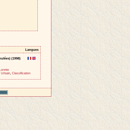
Langues
ulées) (1998)
orette
/ Urbain
,
Classification