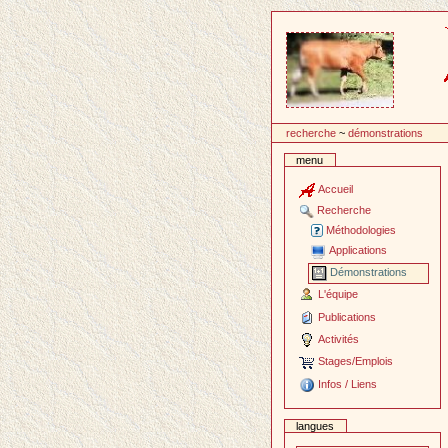
Passer
au
contenu
recherche
~
démonstrations
menu
Accueil
Recherche
Méthodologies
Applications
Démonstrations
L'équipe
Publications
Activités
Stages/Emplois
Infos / Liens
langues