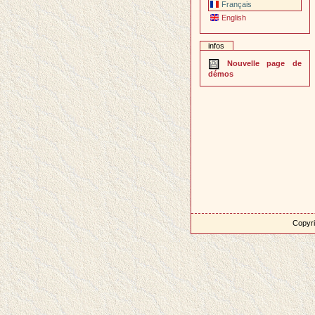
Français
English
infos
Nouvelle page de
démos
Copyri