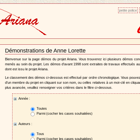
petite police
Démonstrations de Anne Lorette
Document
Actions
Bienvenue sur la page démos du projet Ariana. Vous trouverez ici plusieurs démos co
menés au sein du projet. Les démos d'avant 1998 sont extraites de travaux effectués au
dont est issu le projet Ariana.
Le classement des démos ci-dessous est effectué par ordre chronologique. Vous pouve
d'un membre du projet en cliquant sur son nom, ou celles relatives à un mot-clé en cliqu
plus avancée, veuillez renseigner vos critères dans le filtre ci-dessous.
Année :
Toutes
Parmi (cocher les cases souhaitées)
Auteurs :
Tous
Parmi (cocher les cases souhaitées)