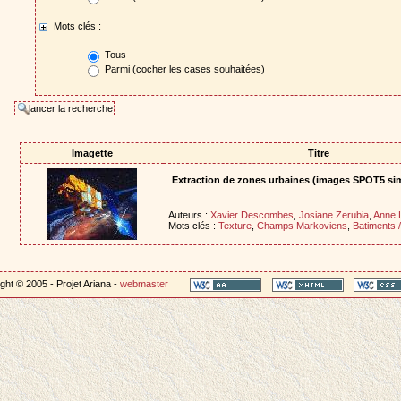
Mots clés :
Tous
Parmi (cocher les cases souhaitées)
Imagette
Titre
Extraction de zones urbaines (images SPOT5 sim
Auteurs :
Xavier Descombes
,
Josiane Zerubia
,
Anne L
Mots clés :
Texture
,
Champs Markoviens
,
Batiments 
ght © 2005 - Projet Ariana -
webmaster