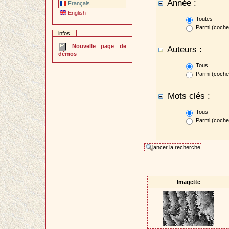
Année :
Français
English
Toutes
Parmi (cocher
infos
Nouvelle page de
Auteurs :
démos
Tous
Parmi (cocher
Mots clés :
Tous
Parmi (cocher
Imagette