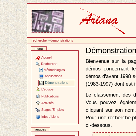
Passer
au
contenu
recherche
~
démonstrations
Démonstrations
menu
Document
Actions
Accueil
Bienvenue sur la pag
Recherche
démos concernant le
Méthodologies
démos d'avant 1998 so
Applications
(1983-1997) dont est i
Démonstrations
L'équipe
Le classement des dé
Publications
Vous pouvez égalem
Activités
cliquant sur son nom,
Stages/Emplois
Pour une recherche plu
Infos / Liens
ci-dessous.
langues