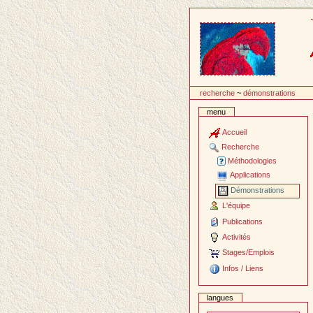
Passer
au
contenu
recherche
~
démonstrations
menu
Accueil
Recherche
Méthodologies
Applications
Démonstrations
L'équipe
Publications
Activités
Stages/Emplois
Infos / Liens
langues