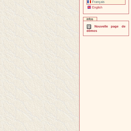
Français
English
infos
Nouvelle page de
démos