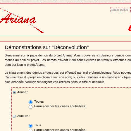
petite police
Démonstrations sur "Déconvolution"
Document
Actions
Bienvenue sur la page démos du projet Ariana. Vous trouverez ici plusieurs démos co
menés au sein du projet. Les démos d'avant 1998 sont extraites de travaux effectués au
dont est issu le projet Ariana.
Le classement des démos ci-dessous est effectué par ordre chronologique. Vous pouve
d'un membre du projet en cliquant sur son nom, ou celles relatives à un mot-clé en cliqu
plus avancée, veuillez renseigner vos critères dans le filtre ci-dessous.
Année :
Toutes
Parmi (cocher les cases souhaitées)
Auteurs :
Tous
Parmi (cocher les cases souhaitées)