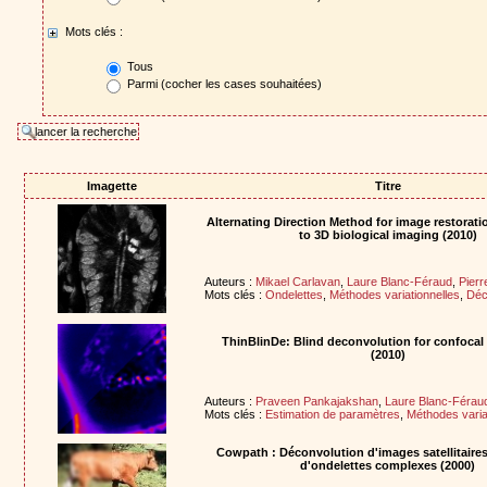
Mots clés :
Tous
Parmi (cocher les cases souhaitées)
Imagette
Titre
Alternating Direction Method for image restorati
to 3D biological imaging (2010)
Auteurs :
Mikael Carlavan
,
Laure Blanc-Féraud
,
Pierr
Mots clés :
Ondelettes
,
Méthodes variationnelles
,
Déc
ThinBlinDe: Blind deconvolution for confoca
(2010)
Auteurs :
Praveen Pankajakshan
,
Laure Blanc-Férau
Mots clés :
Estimation de paramètres
,
Méthodes varia
Cowpath : Déconvolution d'images satellitaire
d'ondelettes complexes (2000)