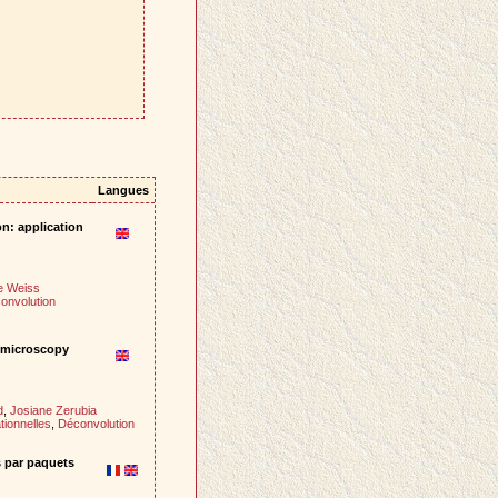
Langues
on: application
e Weiss
onvolution
l microscopy
d
,
Josiane Zerubia
tionnelles
,
Déconvolution
s par paquets