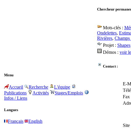
Chercheur permanen
Mots-clés :
Mét
Ondelettes
,
Estima
Rivières
,
Champs 
Projet :
Shapes
Démos :
voir l
Contact :
Menu
E-Ma
Accueil
Recherche
L'équipe
Télé
Publications
Activités
Stages/Emplois
Fax 
Infos / Liens
Adre
Langues
Français
English
Site