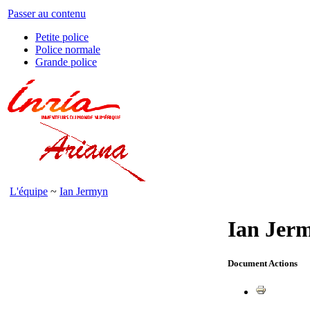
Passer au contenu
Petite police
Police normale
Grande police
L'équipe
~
Ian Jermyn
Ian Jer
Document Actions