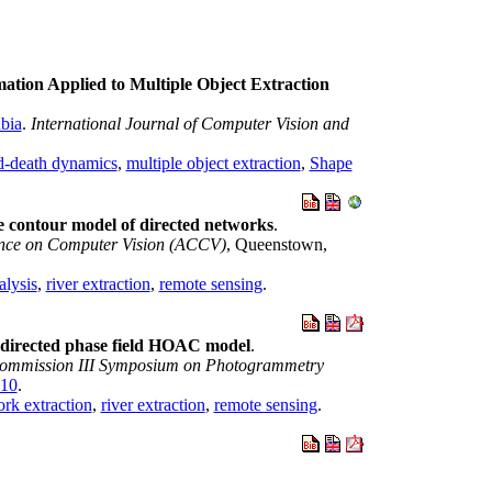
ation Applied to Multiple Object Extraction
ubia
.
International Journal of Computer Vision and
nd-death dynamics
,
multiple object extraction
,
Shape
ve contour model of directed networks
.
ence on Computer Vision (ACCV)
, Queenstown,
alysis
,
river extraction
,
remote sensing
.
 directed phase field HOAC model
.
Commission III Symposium on Photogrammetry
10
.
rk extraction
,
river extraction
,
remote sensing
.