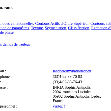
t, INRIA
hodes variationnelles
,
Contours Actifs d'Ordre Supérieur
,
Contours acti
tion de paramètres
,
Texture
,
Segmentation
,
Classification
,
Extraction d
de phase
es démos de l'auteur
il :
IandotJermynatinriadotfr
phone :
(33)4-92-38-76-83
:
(33)4-92-38-76-43
sse :
INRIA Sophia Antipolis
2004, route des Lucioles
06902 Sophia Antipolis Cedex
France
 personnel :
visitez !