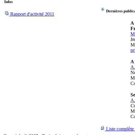
Infos
Dernières publica
Rapport d'activité 2011
A 
F
M.
Im
Mo
pr
A 
A.
Ne
Mo
Co
Se
A.
Co
Mo
Co
Liste complète 