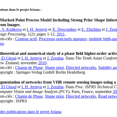
tions dans le projet Ariana :
Marked Point Process Model Including Strong Prior Shape Inform
rom Images
.
 S. Kulikova
et
I. H. Jermyn
et
X. Descombes
et
E. Zhizhina
et
J. Zer
age Processing
, 1(2): pages 1-12,
2011
.
ts-clés :
Contour actif
,
Processus ponctuels marques
,
multiple birth-a
ior
.
theoretical and numerical study of a phase field higher-order acti
 El Ghoul
et
I. H. Jermyn
et
J. Zerubia
. Dans
The Tenth Asian Confer
w Zealand, novembre
2010
.
ts-clés :
Champ de Phase
,
Shape prior
,
Directed networks
,
Stability an
pyright : Springer-Verlag GmbH Berlin Heidelberg
gmentation of networks from VHR remote sensing images using a
 El Ghoul
et
I. H. Jermyn
et
J. Zerubia
. Dans
Proc. ISPRS Technical 
mputer Vision and Image Analysis (PCV)
, Paris, France, septembre
20
ts-clés :
Champ de Phase
,
Shape prior
,
Directed networks
,
Road netwo
pyright : ISPRS
des publications dans le projet Ariana