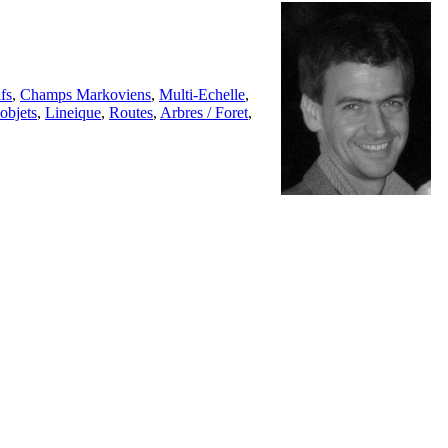
fs
,
Champs Markoviens
,
Multi-Echelle
,
'objets
,
Lineique
,
Routes
,
Arbres / Foret
,