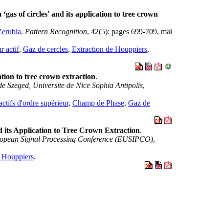
‘gas of circles' and its application to tree crown
Zerubia
.
Pattern Recognition
, 42(5): pages 699-709, mai
r actif
,
Gaz de cercles
,
Extraction de Houppiers
,
ation to tree crown extraction
.
de Szeged, Universite de Nice Sophia Antipolis
,
ctifs d'ordre supérieur
,
Champ de Phase
,
Gaz de
d its Application to Tree Crown Extraction
.
ropean Signal Processing Conference (EUSIPCO)
,
e Houppiers
.