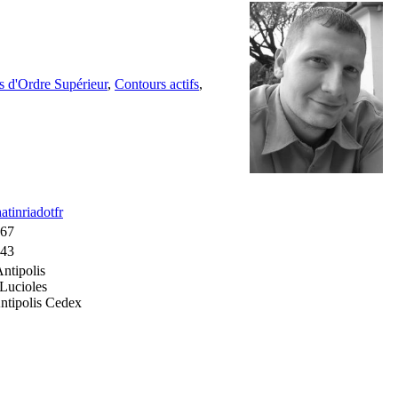
s d'Ordre Supérieur
,
Contours actifs
,
atinriadotfr
-67
-43
ntipolis
 Lucioles
ntipolis Cedex