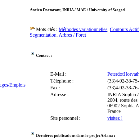
Ancien Doctorant, INRIA / MAE / University of Szeged
Mots-clés :
Méthodes variationnelles
,
Contours Actif
Segmentation
,
Arbres / Foret
Contact :
E-Mail :
PeterdotHorvath
Téléphone :
(33)4-92-38-75
ages/Emplois
Fax :
(33)4-92-38-76
Adresse :
INRIA Sophia A
2004, route des
06902 Sophia A
France
Site personnel :
visitez !
Dernières publications dans le projet Ariana :