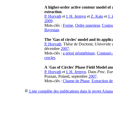
A higher-order active contour model of a 
extraction
.
P. Horvath
et
I. H. Jermyn
et
Z. Kato
et
J. 
2009
.
Mots-clés :
Forme
,
Ordre superieur
,
Contou
Bayesian
.
The 'Gas of circles' model and its applic
P. Horvath
. Thèse de Doctorat,
Universite 
décembre
2007
.
Mots-clés :
a priori géométrique
,
Contours a
cercles
.
A `Gas of Circles' Phase Field Model an
P. Horvath
et
I. H. Jermyn
. Dans
Proc. Eu
Poznan, Poland, septembre
2007
.
Mots-clés :
Champ de Phase
,
Extraction d
Liste complète des publications dans le projet Ariana