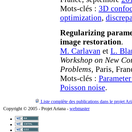
Mots-clés :
3D confoc
optimization
,
discrep
Regularizing paramet
image restoration
.
M. Carlavan
et
L. Bla
Workshop on New Com
Problems
, Paris, Fra
Mots-clés :
Parameter
Poisson noise
.
Liste complète des publications dans le projet Ar
Copyright © 2005 - Projet Ariana -
webmaster