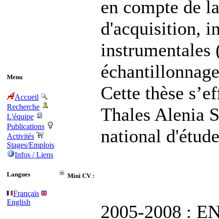
en compte de l
d'acquisition, i
instrumentales 
échantillonnage
Menu
Cette thèse s’e
Accueil
Recherche
Thales Alenia S
L'équipe
Publications
national d'étude
Activités
Stages/Emplois
Infos / Liens
Langues
Mini CV :
Français
English
2005-2008 : E