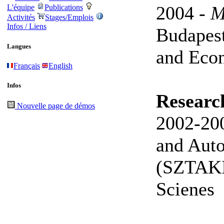
2004 -
M
L'équipe
Publications
Activités
Stages/Emplois
Infos / Liens
Budapest
Langues
and Eco
Français
English
Infos
Researc
Nouvelle page de démos
2002-2
and Auto
(SZTAKI
Scienes