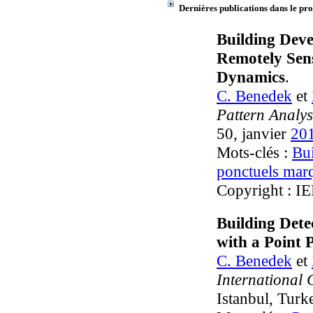
Dernières publications dans le pro
Building Dev
Remotely Sens
Dynamics
.
C. Benedek
et
Pattern Analys
50, janvier
20
Mots-clés :
Bui
ponctuels mar
Copyright : I
Building Dete
with a Point 
C. Benedek
et
International 
Istanbul, Turk