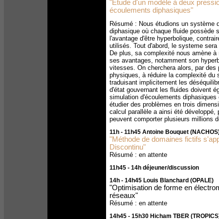
"Etude d'un modèle à deux pressio
écoulements diphasiques"
Résumé : Nous étudions un système de 
diphasique où chaque fluide possède s
l'avantage d'être hyperbolique, contr
utilisés. Tout d'abord, le systeme sera 
De plus, sa complexité nous amène à 
ses avantages, notamment son hyperboli
vitesses. On cherchera alors, par des 
physiques, à réduire la complexité du 
traduisant implicitement les déséquili
d'état gouvernant les fluides doivent 
simulation d'écoulements diphasiques 
étudier des problèmes en trois dimensi
calcul parallèle a ainsi été développé,
peuvent comporter plusieurs millions 
11h - 11h45 Antoine Bouquet (NACHOS
"Méthode de domaines fictifs s'ap
Discontinu"
Résumé : en attente
11h45 - 14h déjeuner/discussion
14h - 14h45 Louis Blanchard (OPALE)
"Optimisation de forme en électro
réseaux"
Résumé : en attente
14h45 - 15h30 Hicham TBER (TROPICS