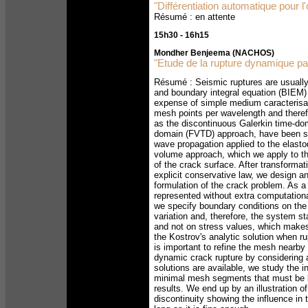
"Différentiation automatique pour 
Résumé : en attente
15h30 - 16h15
Mondher Benjeema (NACHOS)
"Etude de la rupture dynamique pa
Résumé : Seismic ruptures are usually 
and boundary integral equation (BIEM) 
expense of simple medium caracterisati
mesh points per wavelength and theref
as the discontinuous Galerkin time-do
domain (FVTD) approach, have been suc
wave propagation applied to the elasto
volume approach, which we apply to th
of the crack surface. After transformati
explicit conservative law, we design a
formulation of the crack problem. As a r
represented without extra computational
we specify boundary conditions on the 
variation and, therefore, the system st
and not on stress values, which makes
the Kostrov's analytic solution when ru
is important to refine the mesh nearb
dynamic crack rupture by considering a
solutions are available, we study the i
minimal mesh segments that must be ke
results. We end up by an illustration o
discontinuity showing the influence in