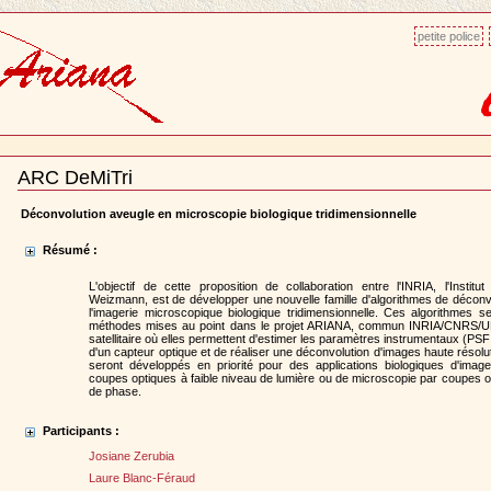
petite police
ARC DeMiTri
Document
Actions
Déconvolution aveugle en microscopie biologique tridimensionnelle
Résumé :
L'objectif de cette proposition de collaboration entre l'INRIA, l'Institut 
Weizmann, est de développer une nouvelle famille d'algorithmes de déconv
l'imagerie microscopique biologique tridimensionnelle. Ces algorithmes s
méthodes mises au point dans le projet ARIANA, commun INRIA/CNRS/UN
satellitaire où elles permettent d'estimer les paramètres instrumentaux (PSF 
d'un capteur optique et de réaliser une déconvolution d'images haute résolu
seront développés en priorité pour des applications biologiques d'image
coupes optiques à faible niveau de lumière ou de microscopie par coupes o
de phase.
Participants :
Josiane Zerubia
Laure Blanc-Féraud