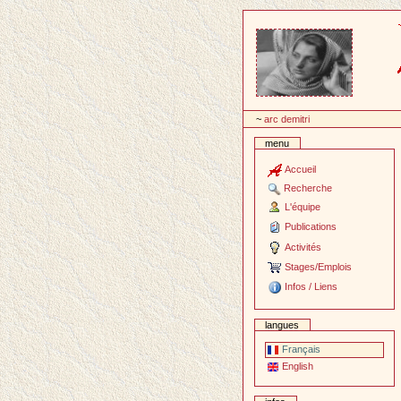
Passer
au
contenu
~
arc demitri
menu
Accueil
Recherche
L'équipe
Publications
Activités
Stages/Emplois
Infos / Liens
langues
Français
English