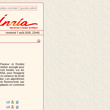
police normale
grande police
vendredi 7 août 2026, 22h45
Pasteur et l'Institut
olution aveugle pour
eront fondés sur les
SA, pour l'imagerie
et variance de bruit)
tion. Les algorithmes
rie fluorescente par
ptiques en contraste