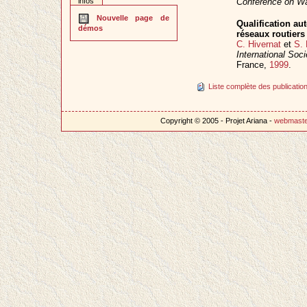
infos
Conference on W
Nouvelle page de
Qualification a
démos
réseaux routiers
C. Hivernat
et
S.
International So
France,
1999
.
Liste complète des publication
Copyright © 2005 - Projet Ariana -
webmast