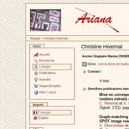
Passer
au
contenu
l'équipe
~
christine hivernat
Christine Hivernat
menu
Document
Actions
Accueil
Ancien Stagiaire Master, ENSE
Recherche
Démo :
voir la démo de l'aute
L'équipe
Contact :
Publications
Activités
E-Mail :
Stages/Emplois
Dernières publications dans
Infos / Liens
Mise en corresp
routiers extrait
C. Hivernat
et
X.
langues
Signal
, 17(1): pa
Français
Graph-matching 
English
SPOT image road
X. Descombes
e