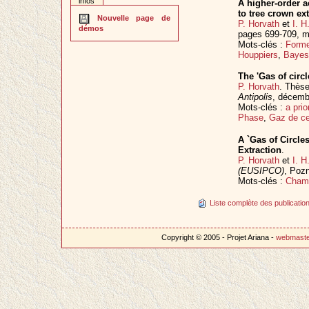
infos
A higher-order ac
to tree crown ex
Nouvelle page de
P. Horvath
et
I. 
démos
pages 699-709, 
Mots-clés :
Form
Houppiers
,
Bayes
The 'Gas of circ
P. Horvath
. Thès
Antipolis
, décem
Mots-clés :
a pri
Phase
,
Gaz de ce
A `Gas of Circle
Extraction
.
P. Horvath
et
I. 
(EUSIPCO)
, Poz
Mots-clés :
Cham
Liste complète des publication
Copyright © 2005 - Projet Ariana -
webmast