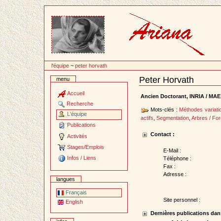
Passer
au
contenu
l'équipe
~
peter horvath
Peter Horvath
menu
Document
Actions
Accueil
Ancien Doctorant, INRIA / MAE 
Recherche
Mots-clés :
Méthodes variati
L'équipe
actifs
,
Segmentation
,
Arbres / For
Publications
Contact :
Activités
Stages/Emplois
E-Mail :
Infos / Liens
Téléphone :
Fax :
Adresse :
langues
Français
Site personnel :
English
Dernières publications dans