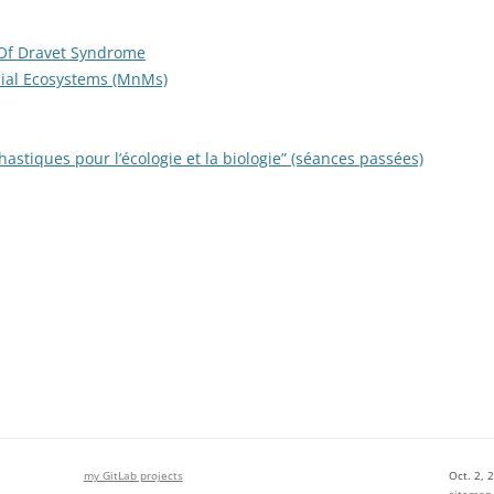
 Of Dravet Syndrome
ial Ecosystems (MnMs)
astiques pour l’écologie et la biologie” (séances passées)
my GitLab projects
Oct. 2, 