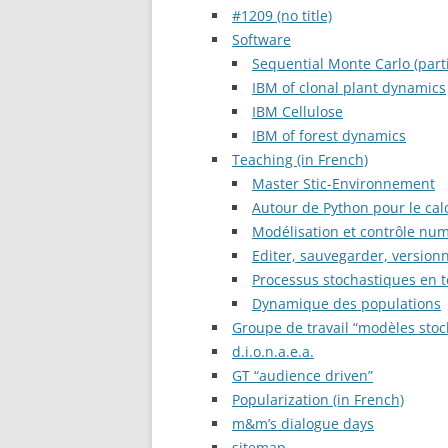
#1209 (no title)
Software
Sequential Monte Carlo (partic
IBM of clonal plant dynamics
IBM Cellulose
IBM of forest dynamics
Teaching (in French)
Master Stic-Environnement
Autour de Python pour le calc
Modélisation et contrôle n
Editer, sauvegarder, versionn
Processus stochastiques en t
Dynamique des populations
Groupe de travail “modèles stoc
d.i.o.n.a.e.a.
GT “audience driven”
Popularization (in French)
m&m’s dialogue days
sitemap