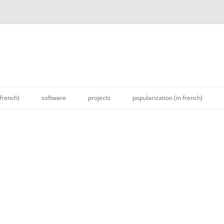
 french)
software
projects
popularization (in french)