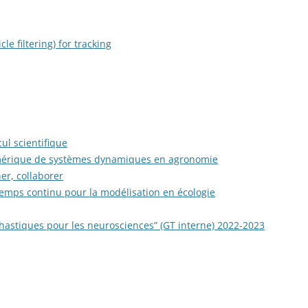
le filtering) for tracking
ul scientifique
umérique de systèmes dynamiques en agronomie
er, collaborer
emps continu pour la modélisation en écologie
hastiques pour les neurosciences” (GT interne) 2022-2023