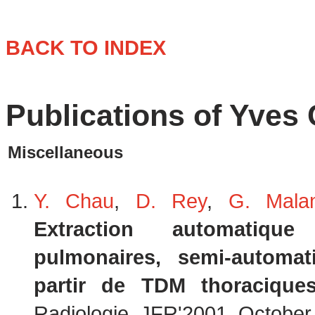
BACK TO INDEX
Publications of Yves
Miscellaneous
Y. Chau
,
D. Rey
,
G. Mala
Extraction automatique
pulmonaires, semi-automa
partir de TDM thoracique
Radiologie, JFR'2001, October 