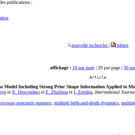
des publications :
ation
nouvelle recherche
|
bibtex
affichage :
10 par page
| 20 par page |
50 pa
Article
s Model Including Strong Prior Shape Information Applied to Mu
rmyn
et
X. Descombes
et
E. Zhizhina
et
J. Zerubia
.
International Journ
rocessus ponctuels marques
,
multiple birth-and-death dynamics
,
multipl