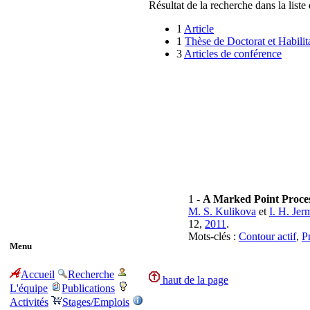
Résultat de la recherche dans la liste 
1
Article
1
Thèse de Doctorat et Habilit
3
Articles de conférence
1 -
A Marked Point Proces
M. S. Kulikova
et
I. H. Je
12,
2011
.
Mots-clés :
Contour actif
,
P
Menu
Accueil
Recherche
haut de la page
L'équipe
Publications
Activités
Stages/Emplois