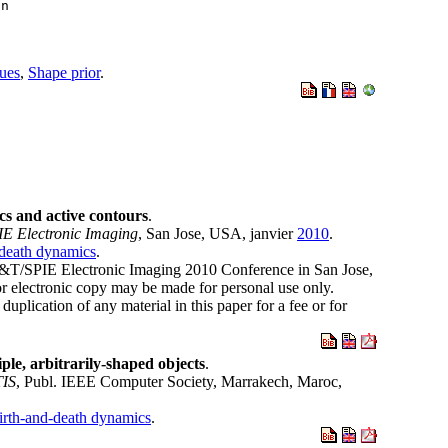
on
ues
,
Shape prior
.
cs and active contours
.
IE Electronic Imaging
, San Jose, USA, janvier
2010
.
-death dynamics
.
S&T/SPIE Electronic Imaging 2010 Conference in San Jose,
r electronic copy may be made for personal use only.
duplication of any material in this paper for a fee or for
ple, arbitrarily-shaped objects
.
TIS
, Publ. IEEE Computer Society, Marrakech, Maroc,
birth-and-death dynamics
.