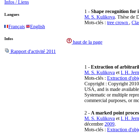
Infos / Liens
1 -
Shape recognition for 
Langues
M. S. Kulikova
. Thèse de 
Mots-clés :
tree crown
,
Cla
Français
English
Infos
haut de la page
Rapport d'activité 2011
1 -
Extraction of arbitrar
M. S. Kulikova
et
I. H. Je
Mots-clés :
Extraction d'obj
Copyright : Copyright 2010
USA, and is made available 
Systematic or multiple reprod
commercial purposes, or modi
2 -
A marked point process
M. S. Kulikova
et
I. H. Je
décembre
2009
.
Mots-clés :
Extraction d'obj