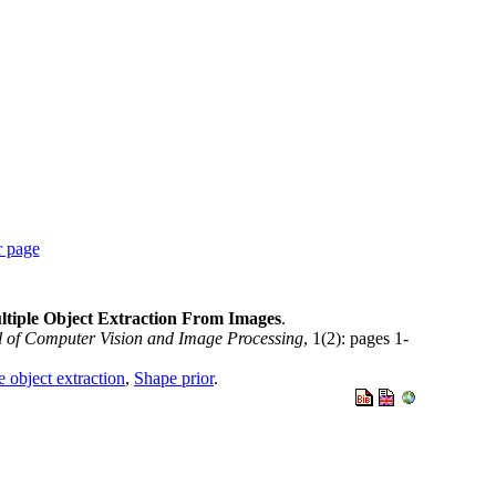
r page
ltiple Object Extraction From Images
.
al of Computer Vision and Image Processing
, 1(2): pages 1-
e object extraction
,
Shape prior
.