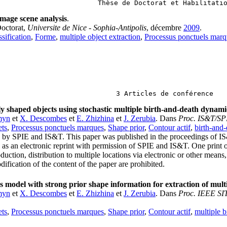
Thèse de Doctorat et Habilitati
image scene analysis
.
Doctorat,
Universite de Nice - Sophia-Antipolis
, décembre
2009
.
ssification
,
Forme
,
multiple object extraction
,
Processus ponctuels marq
3 Articles de conférence
ily shaped objects using stochastic multiple birth-and-death dynami
rmyn
et
X. Descombes
et
E. Zhizhina
et
J. Zerubia
. Dans
Proc. IS&T/SP
ets
,
Processus ponctuels marques
,
Shape prior
,
Contour actif
,
birth-and
 by SPIE and IS&T. This paper was published in the proceedings of I
as an electronic reprint with permission of SPIE and IS&T. One print o
uction, distribution to multiple locations via electronic or other means, 
fication of the content of the paper are prohibited.
 model with strong prior shape information for extraction of multi
rmyn
et
X. Descombes
et
E. Zhizhina
et
J. Zerubia
. Dans
Proc. IEEE SI
ets
,
Processus ponctuels marques
,
Shape prior
,
Contour actif
,
multiple 