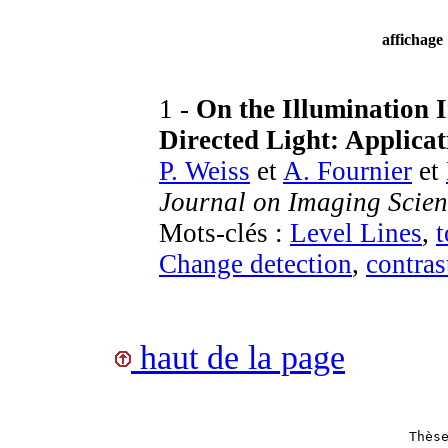
affichage
1 -
On the Illumination I
Directed Light: Applica
P. Weiss
et
A. Fournier
et
Journal on Imaging Scien
Mots-clés :
Level Lines
,
Change detection
,
contras
haut de la page
Thès