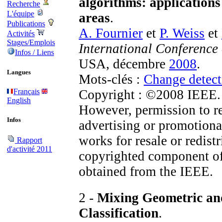
algorithms: applications
Recherche
L'équipe
areas
.
Publications
A. Fournier
et
P. Weiss
et
Activités
Stages/Emplois
International Conference
Infos / Liens
USA, décembre
2008
.
Langues
Mots-clés :
Change detect
Français
Copyright : ©2008 IEEE. P
English
However, permission to rep
Infos
advertising or promotiona
works for resale or redistr
Rapport
d'activité 2011
copyrighted component of
obtained from the IEEE.
2 -
Mixing Geometric an
Classification
.