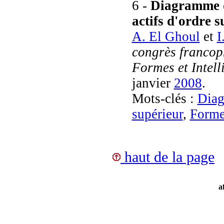
6 -
Diagramme d
actifs d'ordre s
A. El Ghoul
et
I
congrès franco
Formes et Intell
janvier
2008
.
Mots-clés :
Diag
supérieur
,
Form
haut de la page
a