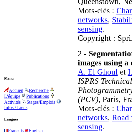
Queenstown, Ne
Mots-clés :
Cham
networks
,
Stabil
sensing
.
Copyright : Spr
2 -
Segmentatio
images using a
A. El Ghoul
et
I
Menu
ISPRS Technica
Photogrammetry
Accueil
Recherche
L'équipe
Publications
(PCV)
, Paris, F
Activités
Stages/Emplois
Mots-clés :
Cham
Infos / Liens
networks
,
Road 
Langues
sensing
.
Français
English