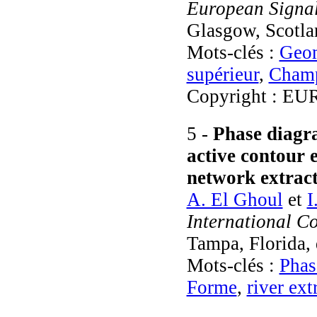
European Signa
Glasgow, Scotla
Mots-clés :
Geom
supérieur
,
Champ
Copyright : EU
5 -
Phase diagra
active contour 
network extract
A. El Ghoul
et
I
International C
Tampa, Florida,
Mots-clés :
Phas
Forme
,
river ext