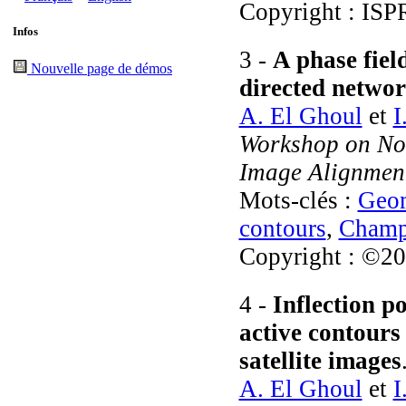
Copyright : ISP
Infos
3 -
A phase fiel
Nouvelle page de démos
directed netwo
A. El Ghoul
et
I
Workshop on No
Image Alignmen
Mots-clés :
Geom
contours
,
Champ
Copyright : ©2
4 -
Inflection p
active contour
satellite images
A. El Ghoul
et
I