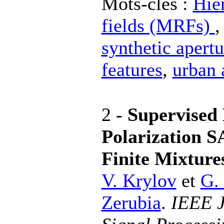
Mots-clés :
Hie
fields (MRFs)
synthetic apert
features
,
urban 
2 -
Supervised 
Polarization S
Finite Mixture
V. Krylov
et
G.
Zerubia
.
IEEE J