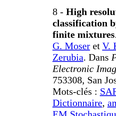
8 -
High resol
classification
finite mixtures
G. Moser
et
V. 
Zerubia
. Dans
P
Electronic Ima
753308, San Jo
Mots-clés :
SAR
Dictionnaire
,
am
EM Stochastiq