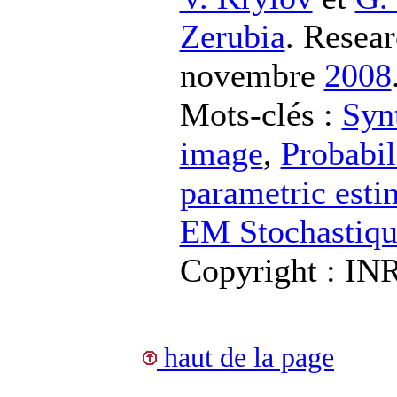
Zerubia
. Resea
novembre
2008
Mots-clés :
Syn
image
,
Probabil
parametric esti
EM Stochastiq
Copyright : I
haut de la page