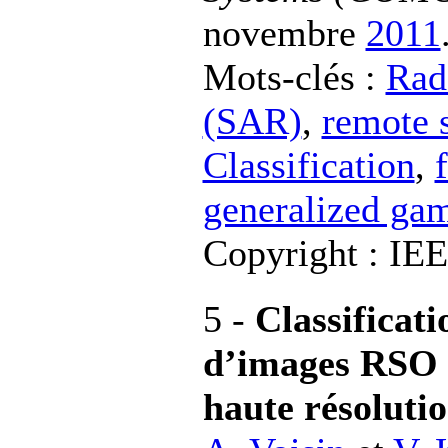
novembre
2011
Mots-clés :
Rad
(SAR)
,
remote 
Classification
,
generalized gam
Copyright : IE
5 -
Classificat
d’images RSO d
haute résoluti