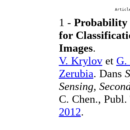
Articl
1 -
Probability
for Classifica
Images
.
V. Krylov
et
G.
Zerubia
. Dans
S
Sensing, Second
C. Chen., Publ. 
2012
.