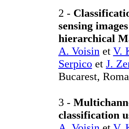
2 -
Classificat
sensing images
hierarchical 
A. Voisin
et
V. 
Serpico
et
J. Ze
Bucarest, Roma
3 -
Multichanne
classification 
A. Voisin
et
V. 