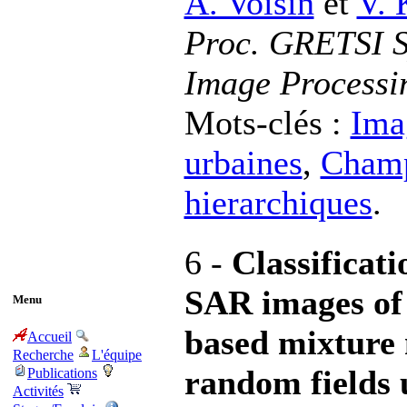
A. Voisin
et
V. 
Proc. GRETSI S
Image Processi
Mots-clés :
Ima
urbaines
,
Champ
hierarchiques
.
6 -
Classificati
SAR images of 
Menu
based mixture
Accueil
Recherche
L'équipe
random fields u
Publications
Activités