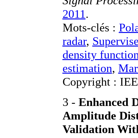
Signal Processi
2011
.
Mots-clés :
Pola
radar
,
Supervise
density function
estimation
,
Mar
Copyright : IE
3 -
Enhanced D
Amplitude Dist
Validation Wit