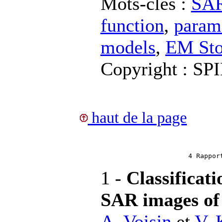
Mots-clés :
SAR
function
,
parame
models
,
EM Sto
Copyright : SP
haut de la page
4 Rappor
1 -
Classificati
SAR images of
A. Voisin
et
V. 