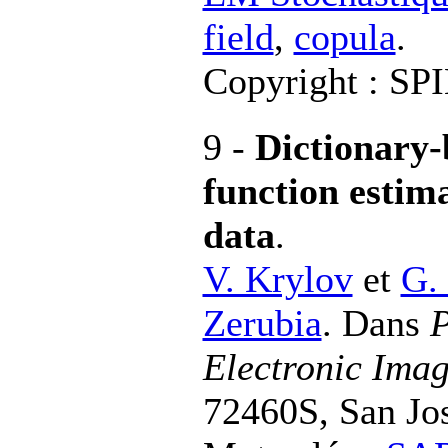
field
,
copula
.
Copyright : SP
9 -
Dictionary-
function estim
data
.
V. Krylov
et
G.
Zerubia
. Dans
P
Electronic Ima
72460S, San Jo