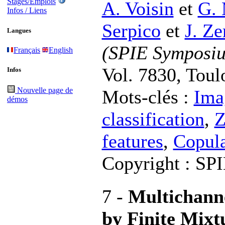
Stages/Emplois
A. Voisin
et
G. 
Infos / Liens
Serpico
et
J. Ze
Langues
(SPIE Symposiu
Français
English
Vol. 7830, Toul
Infos
Nouvelle page de
Mots-clés :
Ima
démos
classification
,
Z
features
,
Copul
Copyright : SP
7 -
Multichanne
by Finite Mixt