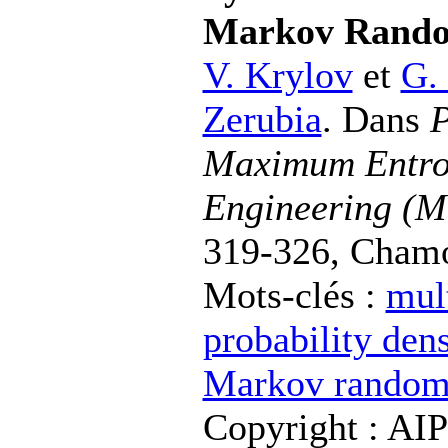
Markov Rando
V. Krylov
et
G.
Zerubia
. Dans
P
Maximum Entrop
Engineering (M
319-326, Chamon
Mots-clés :
mul
probability den
Markov random 
Copyright : AIP