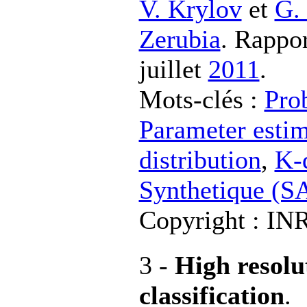
V. Krylov
et
G.
Zerubia
. Rappo
juillet
2011
.
Mots-clés :
Prob
Parameter estim
distribution
,
K-d
Synthetique (S
Copyright : I
3 -
High resol
classification
.