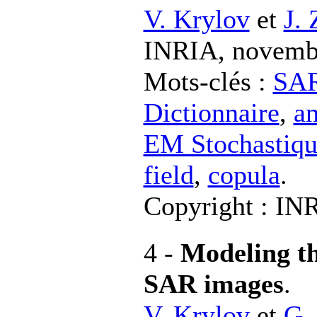
V. Krylov
et
J. 
INRIA, novem
Mots-clés :
SAR
Dictionnaire
,
am
EM Stochastiq
field
,
copula
.
Copyright : I
4 -
Modeling the
SAR images
.
V. Krylov
et
G.