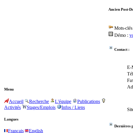
Ancien Post-D
Mots-clés
Démo :
v
Contact :
E-M
Tél
Fax
Adr
Menu
Accueil
Recherche
L'équipe
Publications
Activités
Stages/Emplois
Infos / Liens
Sit
Langues
Dernières p
Français
English