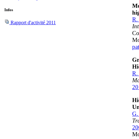
Mo
Infos
hi
R.
Rapport d'activité 2011
In
Co
Mo
pa
Gr
Hi
R.
Ma
20
Hi
Un
G.
Tr
20
Mo