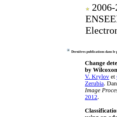
2006-2
ENSEEIH
Electro
Dernières publications dans le 
Change dete
by Wilcoxon s
V. Krylov
et
Zerubia
. Da
Image Proces
2012
.
Classificati