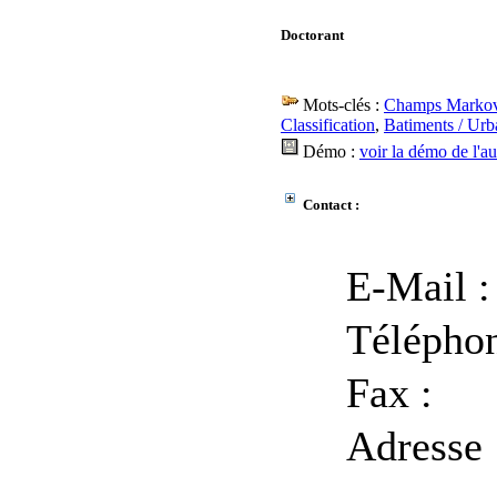
Doctorant
Mots-clés :
Champs Markov
Classification
,
Batiments / Urb
Démo :
voir la démo de l'au
Contact :
E-Mail :
Téléphon
Fax :
Adresse 