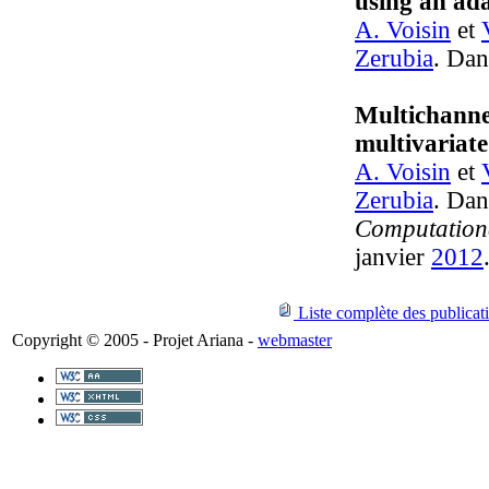
using an ad
A. Voisin
et
Zerubia
. Da
Multichannel
multivariate
A. Voisin
et
Zerubia
. Da
Computation
janvier
2012
Liste complète des publicati
Copyright © 2005 - Projet Ariana -
webmaster