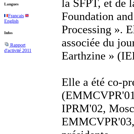
la SFPT, et de 
Langues
Foundation and 
Français
English
Processing ». El
Infos
associée du jou
Rapport
d'activité 2011
Earthzine » (
Elle a été co-p
(EMMCVPR'01, S
IPRM'02, Mosco
EMMCVPR'03, L