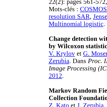
22(2): pages 561-572,
Mots-clés :
COSMOS
resolution SAR
,
Jens
Multinomial logistic
.
Change detection wit
by Wilcoxon statistic
V. Krylov
et
G. Mose
Zerubia
. Dans
Proc. 
Image Processing (IC
2012
.
Markov Random Fiel
Collection Foundatio
Z. Kato
et
J. Zerubia
.