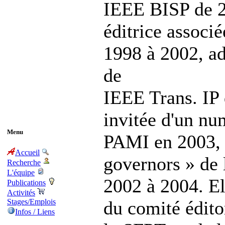
IEEE BISP de 20
éditrice associ
1998 à 2002, adj
de
IEEE Trans. IP 
invitée d'un nu
Menu
PAMI en 2003, 
Accueil
governors » de 
Recherche
L'équipe
2002 à 2004. E
Publications
Activités
du comité édito
Stages/Emplois
Infos / Liens