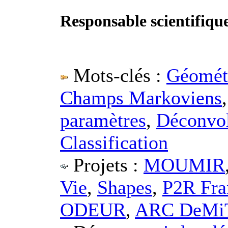
Responsable scientifiqu
Mots-clés :
Géométr
Champs Markoviens
paramètres
,
Déconvol
Classification
Projets :
MOUMIR
Vie
,
Shapes
,
P2R Fra
ODEUR
,
ARC DeMiT