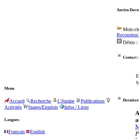
Ancien Doct
Mots-clé
Reconstruc
Démo :
Contact :
E
S
Menu
Dernières
Accueil
Recherche
L'équipe
Publications
Activités
Stages/Emplois
Infos / Liens
A
a
Langues
M
Français
English
P