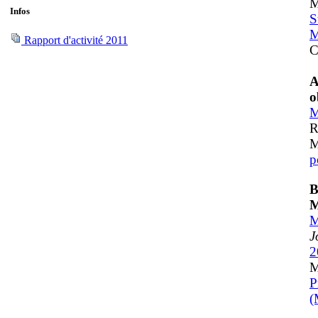
M
Infos
S
M
Rapport d'activité 2011
C
A
o
M
R
M
p
B
M
M
J
2
M
P
(