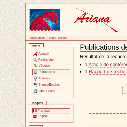
Passer
au
contenu
publications
~
simon wilson
Publications 
menu
Document
Actions
Accueil
Résultat de la recherc
Recherche
1
Article de confér
L'équipe
1
Rapport de recher
Publications
Activités
Stages/Emplois
Infos / Liens
langues
Français
English