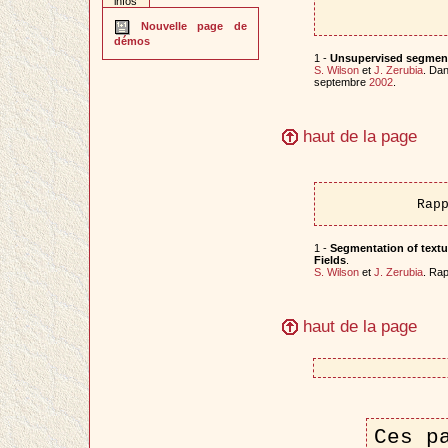
infos
Nouvelle page de
démos
1 -
Unsupervised segmenta
S. Wilson
et
J. Zerubia
. Da
septembre
2002
.
haut de la page
Rap
1 -
Segmentation of textu
Fields
.
S. Wilson
et
J. Zerubia
. Ra
haut de la page
Ces p