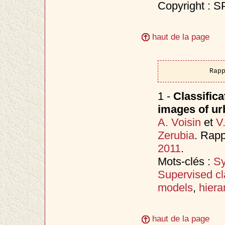
Copyright : S
haut de la page
Rap
1 -
Classifica
images of ur
A. Voisin
et
V
Zerubia
. Rapp
2011
.
Mots-clés :
Sy
Supervised cla
models
,
hiera
haut de la page