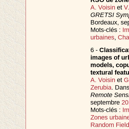
A. Voisin
et
V
GRETSI Sympo
Bordeaux, s
Mots-clés :
I
urbaines
,
Cha
6 -
Classifica
images of ur
models, copu
textural feat
A. Voisin
et
G
Zerubia
. Dan
Remote Sensi
septembre
20
Mots-clés :
I
Zones urbain
Random Fiel