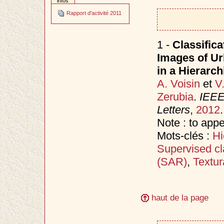
infos
Rapport d'activité 2011
1 -
Classific
Images of Ur
in a Hierarc
A. Voisin
et
V
Zerubia
.
IEEE
Letters
,
2012
.
Note : to app
Mots-clés :
Hi
Supervised cla
(SAR)
,
Textur
haut de la page