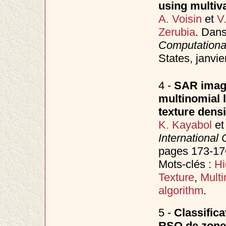
using multiv
A. Voisin
et
V
Zerubia
. Dan
Computationa
States, janvie
4 -
SAR image
multinomial 
texture densi
K. Kayabol
e
International
pages 173-17
Mots-clés :
Hi
Texture
,
Multi
algorithm
.
5 -
Classific
RSO de zones