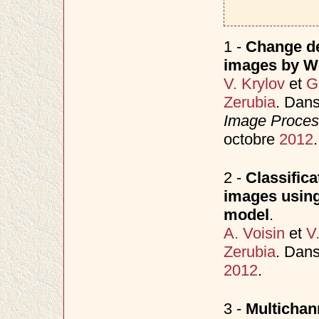
1 -
Change de
images by Wil
V. Krylov
et
G
Zerubia
. Dan
Image Process
octobre
2012
.
2 -
Classific
images using
model
.
A. Voisin
et
V
Zerubia
. Dan
2012
.
3 -
Multichann