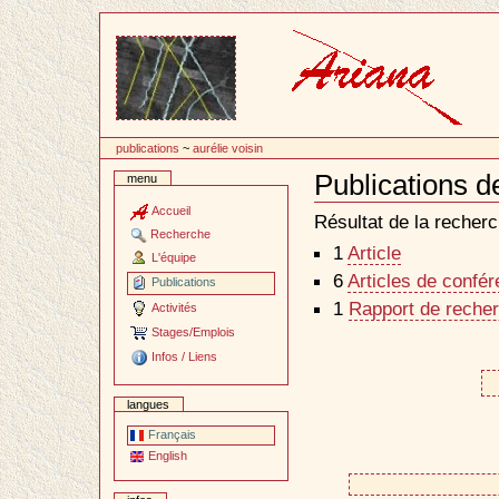
Passer
au
contenu
publications
~
aurélie voisin
Publications d
menu
Document
Actions
Accueil
Résultat de la recherc
Recherche
1
Article
L'équipe
6
Articles de confé
Publications
1
Rapport de recher
Activités
Stages/Emplois
Infos / Liens
langues
Français
English