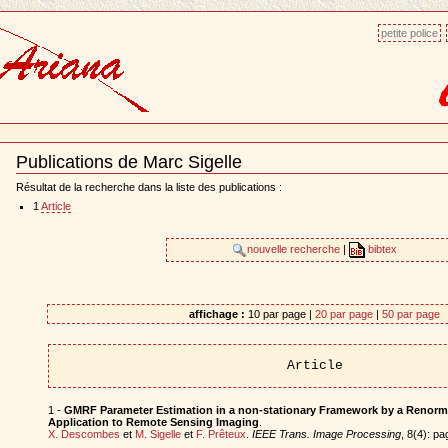
petite police
Publications de Marc Sigelle
Document
Actions
Résultat de la recherche dans la liste des publications :
1
Article
nouvelle recherche
|
bibtex
affichage :
10 par page |
20 par page
|
50 par page
Article
1 -
GMRF Parameter Estimation in a non-stationary Framework by a Renorma
Application to Remote Sensing Imaging
.
X. Descombes
et
M. Sigelle
et
F. Prêteux
.
IEEE Trans. Image Processing
, 8(4): p