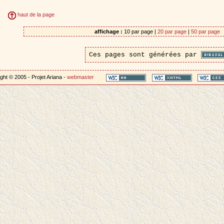
haut de la page
affichage :
10 par page |
20 par page
|
50 par page
Ces pages sont générées par
ght © 2005 - Projet Ariana -
webmaster