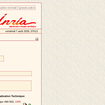
police normale
grande police
vendredi 7 août 2026, 07h13
lization Technique:
ages 490-503,
1999
.