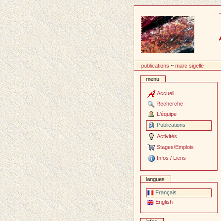
Passer
au
contenu
publications
~
marc sigelle
menu
Accueil
Recherche
L'équipe
Publications
Activités
Stages/Emplois
Infos / Liens
langues
Français
English