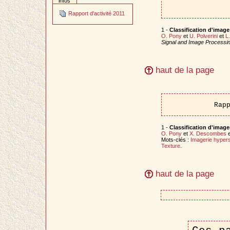
infos
Rapport d'activité 2011
1 -
Classification d'image 
O. Pony
et
U. Polverini
et
L
Signal and Image Processi
haut de la page
Rap
1 -
Classification d'images
O. Pony
et
X. Descombes
e
Mots-clés :
Imagerie hypers
Texture
.
haut de la page