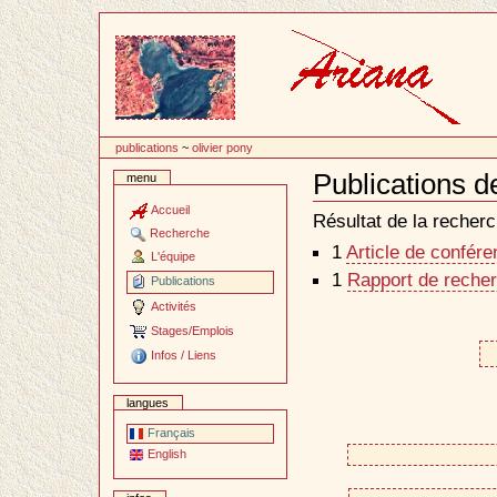
Passer
au
contenu
publications
~
olivier pony
Publications d
menu
Document
Actions
Accueil
Résultat de la recherc
Recherche
1
Article de confér
L'équipe
1
Rapport de recher
Publications
Activités
Stages/Emplois
Infos / Liens
langues
Français
English