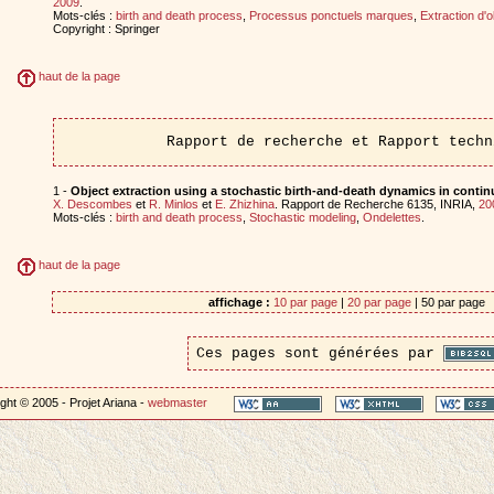
2009
.
Mots-clés :
birth and death process
,
Processus ponctuels marques
,
Extraction d'o
Copyright : Springer
haut de la page
Rapport de recherche et Rapport techn
1 -
Object extraction using a stochastic birth-and-death dynamics in conti
X. Descombes
et
R. Minlos
et
E. Zhizhina
. Rapport de Recherche 6135, INRIA,
20
Mots-clés :
birth and death process
,
Stochastic modeling
,
Ondelettes
.
haut de la page
affichage :
10 par page
|
20 par page
| 50 par page
Ces pages sont générées par
ght © 2005 - Projet Ariana -
webmaster