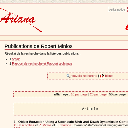
petite police
Publications de Robert Minlos
Document
Actions
Résultat de la recherche dans la liste des publications :
1
Article
1
Rapport de recherche et Rapport technique
nouvelle recherche
|
bibtex
affichage :
10 par page
|
20 par page
| 50 par page
Article
1 -
Object Extraction Using a Stochastic Birth-and-Death Dynamics in Con
X. Descombes
et
R. Minlos
et
E. Zhizhina
.
Journal of Mathematical Imaging and Vi