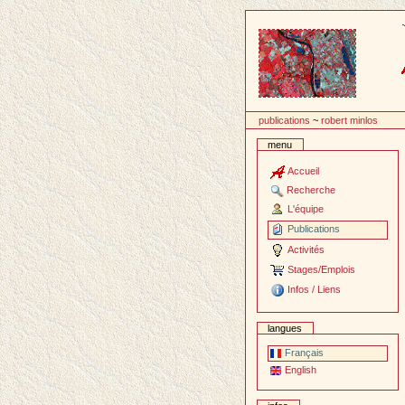
Passer
au
contenu
publications
~
robert minlos
menu
Accueil
Recherche
L'équipe
Publications
Activités
Stages/Emplois
Infos / Liens
langues
Français
English