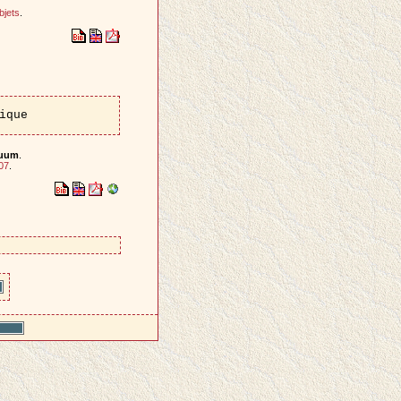
bjets
.
ique
nuum
.
07
.