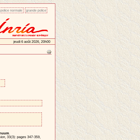
police normale
grande police
jeudi 6 août 2026, 20h00
tinuum
.
sion
, 33(3): pages 347-359,