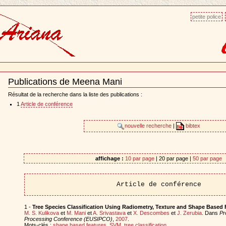
petite police
Publications de Meena Mani
Document
Actions
Résultat de la recherche dans la liste des publications :
1
Article de conférence
nouvelle recherche
|
bibtex
affichage :
10 par page
| 20 par page |
50 par page
Article de conférence
1 -
Tree Species Classification Using Radiometry, Texture and Shape Based 
M. S. Kulikova
et
M. Mani
et
A. Srivastava
et
X. Descombes
et
J. Zerubia
. Dans
Pr
Processing Conference (EUSIPCO)
,
2007
.
Mots-clés :
shape based features
,
SVM
,
tree classification
.