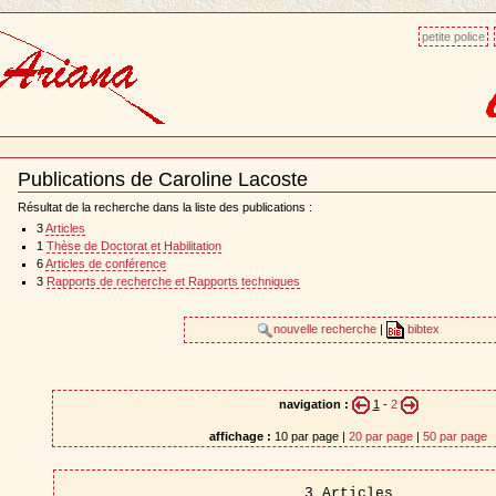
petite police
Publications de Caroline Lacoste
Document
Actions
Résultat de la recherche dans la liste des publications :
3
Articles
1
Thèse de Doctorat et Habilitation
6
Articles de conférence
3
Rapports de recherche et Rapports techniques
nouvelle recherche
|
bibtex
navigation :
1
-
2
affichage :
10 par page |
20 par page
|
50 par page
3 Articles