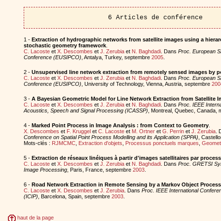
6 Articles de conférence
1 -
Extraction of hydrographic networks from satellite images using a hierar
stochastic geometry framework
.
C. Lacoste
et
X. Descombes
et
J. Zerubia
et
N. Baghdadi
. Dans
Proc. European S
Conference (EUSIPCO)
, Antalya, Turkey, septembre
2005
.
2 -
Unsupervised line network extraction from remotely sensed images by p
C. Lacoste
et
X. Descombes
et
J. Zerubia
et
N. Baghdadi
. Dans
Proc. European S
Conference (EUSIPCO)
, University of Technology, Vienna, Austria, septembre
200
3 -
A Bayesian Geometric Model for Line Network Extraction from Satellite 
C. Lacoste
et
X. Descombes
et
J. Zerubia
et
N. Baghdadi
. Dans
Proc. IEEE Intern
Acoustics, Speech and Signal Processing (ICASSP)
, Montreal, Quebec, Canada, 
4 -
Marked Point Process in Image Analysis : from Context to Geometry
.
X. Descombes
et
F. Kruggel
et
C. Lacoste
et
M. Ortner
et
G. Perrin
et
J. Zerubia
.
Conference on Spatial Point Process Modelling and its Application (SPPA)
, Castell
Mots-clés :
RJMCMC
,
Extraction d'objets
,
Processus ponctuels marques
,
Geometr
5 -
Extraction de réseaux linéiques à partir d'images satellitaires par proce
C. Lacoste
et
X. Descombes
et
J. Zerubia
et
N. Baghdadi
. Dans
Proc. GRETSI Sy
Image Processing
, Paris, France, septembre
2003
.
6 -
Road Network Extraction in Remote Sensing by a Markov Object Process
C. Lacoste
et
X. Descombes
et
J. Zerubia
. Dans
Proc. IEEE International Confer
(ICIP)
, Barcelona, Spain, septembre
2003
.
haut de la page