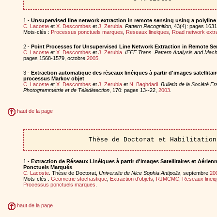
1 -
Unsupervised line network extraction in remote sensing using a polyline
C. Lacoste
et
X. Descombes
et
J. Zerubia
.
Pattern Recognition
, 43(4): pages 1631
Mots-clés :
Processus ponctuels marques
,
Reseaux lineiques
,
Road network extra
2 -
Point Processes for Unsupervised Line Network Extraction in Remote Se
C. Lacoste
et
X. Descombes
et
J. Zerubia
.
IEEE Trans. Pattern Analysis and Machi
pages 1568-1579, octobre
2005
.
3 -
Extraction automatique des réseaux linéiques à partir d'images satellitair
processus Markov objet
.
C. Lacoste
et
X. Descombes
et
J. Zerubia
et
N. Baghdadi
.
Bulletin de la Société F
Photogrammétrie et de Télédétection
, 170: pages 13--22,
2003
.
haut de la page
Thèse de Doctorat et Habilitation
1 -
Extraction de Réseaux Linéiques à partir d'Images Satellitaires et Aérie
Ponctuels Marqués
.
C. Lacoste
. Thèse de Doctorat,
Universite de Nice Sophia Antipolis
, septembre
20
Mots-clés :
Geometrie stochastique
,
Extraction d'objets
,
RJMCMC
,
Reseaux linei
Processus ponctuels marques
.
haut de la page