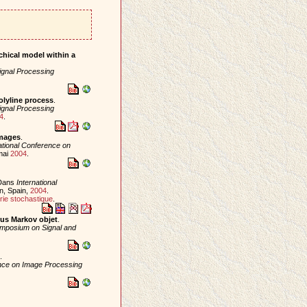
chical model within a
ignal Processing
olyline process
.
ignal Processing
4
.
Images
.
ational Conference on
mai
2004
.
 Dans
International
on, Spain,
2004
.
ie stochastique
.
ssus Markov objet
.
mposium on Signal and
.
ence on Image Processing