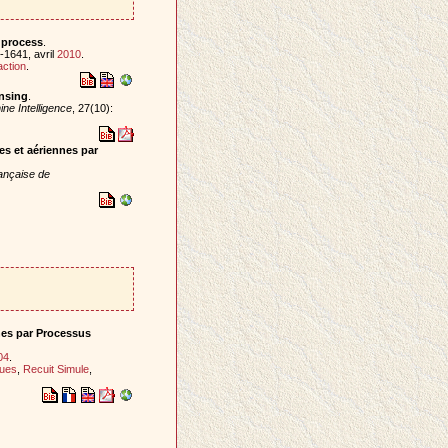
 process
.
-1641, avril
2010
.
ction
.
nsing
.
ne Intelligence
, 27(10):
es et aériennes par
rançaise de
nnes par Processus
04
.
ques
,
Recuit Simule
,