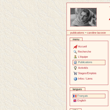
Passer
au
contenu
publications
~
caroline lacoste
menu
Accueil
Recherche
L'équipe
Publications
Activités
Stages/Emplois
Infos / Liens
langues
Français
English