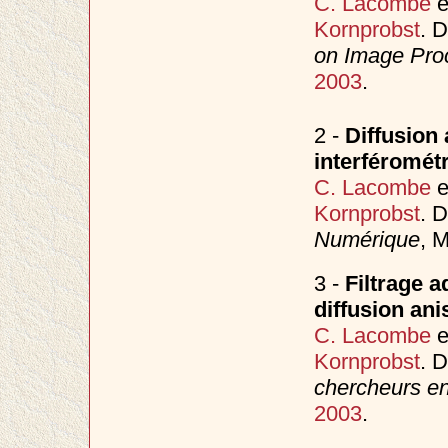
C. Lacombe
e
Kornprobst
. 
on Image Proc
2003
.
2 -
Diffusion 
interféromét
C. Lacombe
e
Kornprobst
. 
Numérique
, M
3 -
Filtrage 
diffusion ani
C. Lacombe
e
Kornprobst
. 
chercheurs en
2003
.