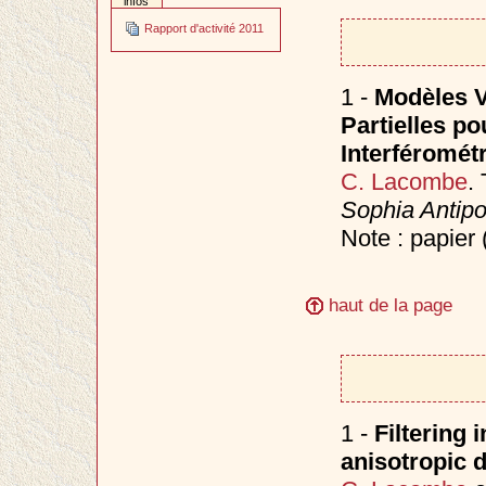
infos
Rapport d'activité 2011
1 -
Modèles V
Partielles p
Interféromét
C. Lacombe
.
Sophia Antipo
Note : papier 
haut de la page
1 -
Filtering
anisotropic d