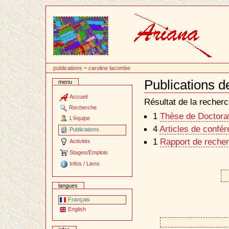
Passer
au
contenu
publications
~
caroline lacombe
Publications 
menu
Document
Actions
Accueil
Résultat de la recherc
Recherche
1
Thèse de Doctorat 
L'équipe
4
Articles de confé
Publications
1
Rapport de recher
Activités
Stages/Emplois
Infos / Liens
langues
Français
English