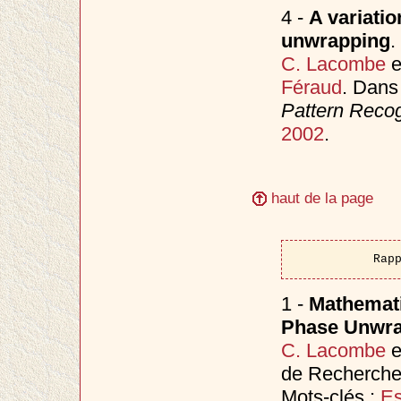
4 -
A variati
unwrapping
.
C. Lacombe
e
Féraud
. Dan
Pattern Recog
2002
.
haut de la page
Rap
1 -
Mathemati
Phase Unwrap
C. Lacombe
e
de Recherche 4
Mots-clés :
Es