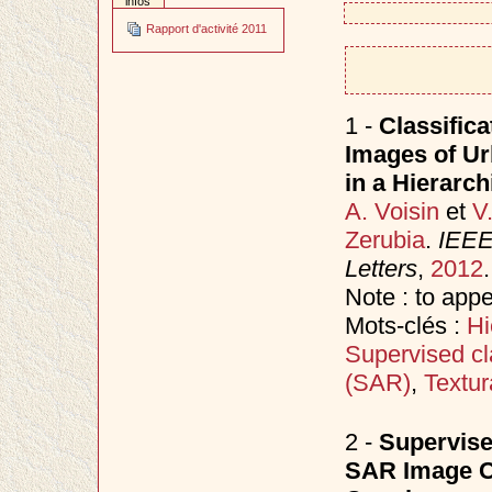
infos
Rapport d'activité 2011
1 -
Classific
Images of Ur
in a Hierarc
A. Voisin
et
V
Zerubia
.
IEEE
Letters
,
2012
.
Note : to app
Mots-clés :
Hi
Supervised cla
(SAR)
,
Textur
2 -
Supervise
SAR Image Cl