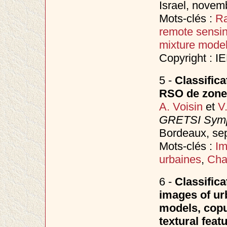
Israel, nove
Mots-clés :
Ra
remote sensi
mixture mode
Copyright : I
5 -
Classific
RSO de zones
A. Voisin
et
V
GRETSI Sympo
Bordeaux, s
Mots-clés :
I
urbaines
,
Cha
6 -
Classifica
images of ur
models, copu
textural feat