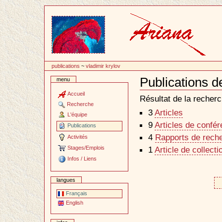
Passer
au
contenu
publications
~
vladimir krylov
Publications d
menu
Document
Actions
Accueil
Résultat de la recherc
Recherche
3
Articles
L'équipe
9
Articles de confé
Publications
4
Rapports de reche
Activités
Stages/Emplois
1
Article de collecti
Infos / Liens
langues
Français
English