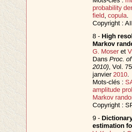
Mots-clés :
mu
probability de
field
,
copula
.
Copyright : A
8 -
High reso
Markov rando
G. Moser
et
V
Dans
Proc. o
2010)
, Vol. 
janvier
2010
.
Mots-clés :
SA
amplitude prob
Markov random
Copyright : S
9 -
Dictionary
estimation f