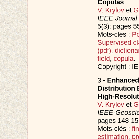
Copulas
.
V. Krylov
et
G
IEEE Journal 
5(3): pages 5
Mots-clés :
Po
Supervised cla
(pdf)
,
dictiona
field
,
copula
.
Copyright : I
3 -
Enhanced
Distribution 
High-Resolut
V. Krylov
et
G
IEEE-Geoscie
pages 148-152
Mots-clés :
fi
estimation
,
pr