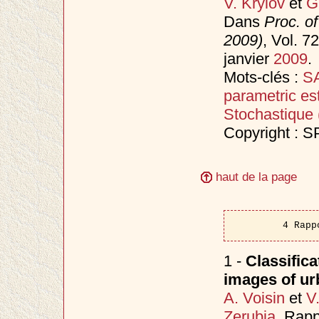
V. Krylov
et
G
Dans
Proc. o
2009)
, Vol. 
janvier
2009
.
Mots-clés :
S
parametric es
Stochastique
Copyright : S
haut de la page
4 Rapp
1 -
Classifica
images of ur
A. Voisin
et
V
Zerubia
. Rapp