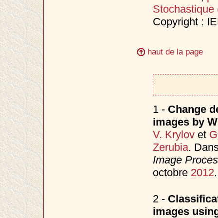
Stochastique
Copyright : I
haut de la page
1 -
Change de
images by Wil
V. Krylov
et
G
Zerubia
. Dan
Image Process
octobre
2012
.
2 -
Classific
images using