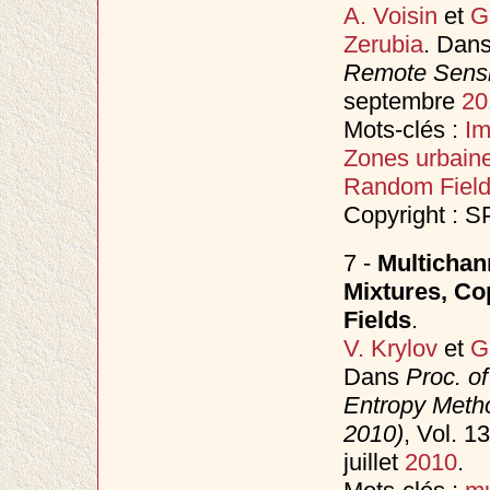
A. Voisin
et
G
Zerubia
. Dan
Remote Sensi
septembre
20
Mots-clés :
I
Zones urbain
Random Fiel
Copyright : S
7 -
Multichan
Mixtures, C
Fields
.
V. Krylov
et
G
Dans
Proc. o
Entropy Meth
2010)
, Vol. 
juillet
2010
.