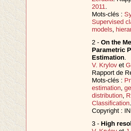
2011
.
Mots-clés :
Sy
Supervised cla
models
,
hiera
2 -
On the Me
Parametric P
Estimation
.
V. Krylov
et
G
Rapport de Re
Mots-clés :
Pr
estimation
,
ge
distribution
,
R
Classification
Copyright : 
3 -
High reso