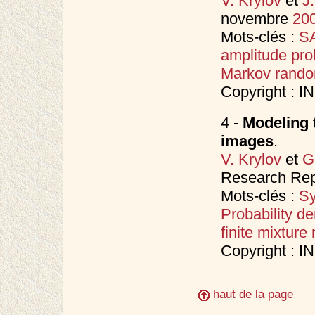
V. Krylov
et
J
novembre
20
Mots-clés :
SA
amplitude prob
Markov random
Copyright : 
4 -
Modeling t
images
.
V. Krylov
et
G
Research Rep
Mots-clés :
Sy
Probability de
finite mixture
Copyright : 
haut de la page