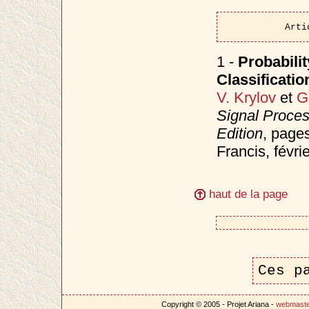
Arti
1 -
Probabilit
Classificati
V. Krylov
et
G
Signal Proce
Edition
, page
Francis, févri
haut de la page
Ces p
Copyright © 2005 - Projet Ariana -
webmast