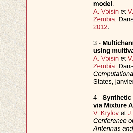
model
.
A. Voisin
et
V
Zerubia
. Dan
2012
.
3 -
Multichann
using multiv
A. Voisin
et
V
Zerubia
. Dan
Computationa
States, janvie
4 -
Synthetic
via Mixture 
V. Krylov
et
J
Conference o
Antennas and