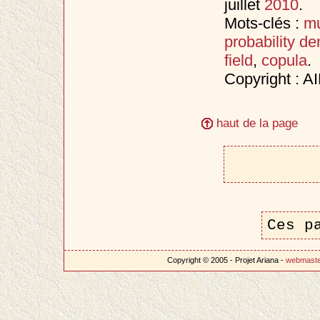
juillet
2010
.
Mots-clés :
mu
probability de
field
,
copula
.
Copyright : A
haut de la page
Ces p
Copyright © 2005 - Projet Ariana -
webmast