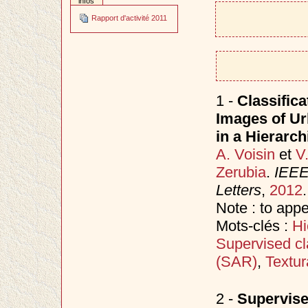
infos
Rapport d'activité 2011
1 -
Classific
Images of Ur
in a Hierarc
A. Voisin
et
V
Zerubia
.
IEEE
Letters
,
2012
.
Note : to app
Mots-clés :
Hi
Supervised cla
(SAR)
,
Textur
2 -
Supervise