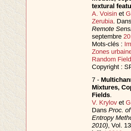
textural feat
A. Voisin
et
G
Zerubia
. Dan
Remote Sensi
septembre
20
Mots-clés :
I
Zones urbain
Random Fiel
Copyright : S
7 -
Multichan
Mixtures, C
Fields
.
V. Krylov
et
G
Dans
Proc. o
Entropy Meth
2010)
, Vol. 