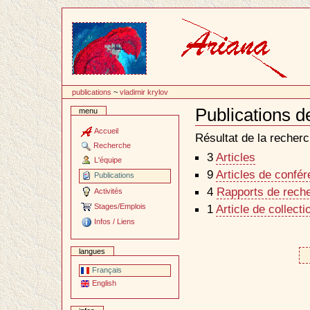
Passer
au
contenu
publications
~
vladimir krylov
Publications d
menu
Document
Actions
Accueil
Résultat de la recherc
Recherche
3
Articles
L'équipe
9
Articles de confé
Publications
4
Rapports de reche
Activités
Stages/Emplois
1
Article de collecti
Infos / Liens
langues
Français
English