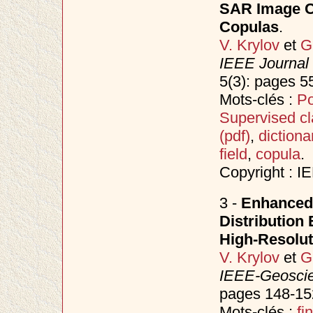
SAR Image Cl
Copulas
.
V. Krylov
et
G
IEEE Journal 
5(3): pages 5
Mots-clés :
Po
Supervised cla
(pdf)
,
dictiona
field
,
copula
.
Copyright : I
3 -
Enhanced
Distribution 
High-Resolut
V. Krylov
et
G
IEEE-Geoscie
pages 148-152
Mots-clés :
fi