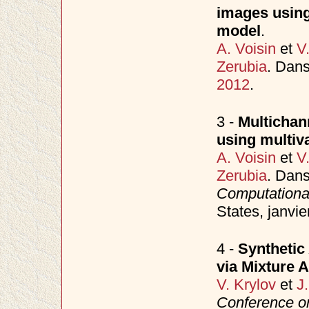
images using
model
.
A. Voisin
et
V
Zerubia
. Dan
2012
.
3 -
Multichann
using multiv
A. Voisin
et
V
Zerubia
. Dan
Computationa
States, janvie
4 -
Synthetic
via Mixture 
V. Krylov
et
J
Conference o