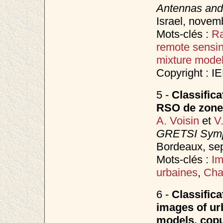
Antennas and
Israel, nove
Mots-clés :
Ra
remote sensi
mixture mode
Copyright : I
5 -
Classific
RSO de zones
A. Voisin
et
V
GRETSI Sympo
Bordeaux, s
Mots-clés :
I
urbaines
,
Cha
6 -
Classifica
images of ur
models, copu