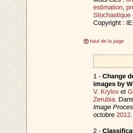
estimation
,
pr
Stochastique
Copyright : I
haut de la page
1 -
Change de
images by Wil
V. Krylov
et
G
Zerubia
. Dan
Image Process
octobre
2012
.
2 -
Classific