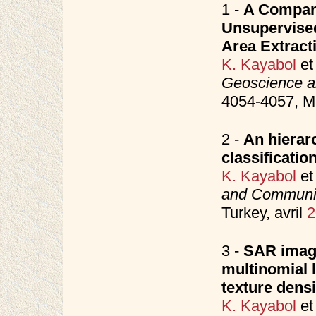
1 -
A Compari
Unsupervised
Area Extract
K. Kayabol
e
Geoscience 
4054-4057, Mu
2 -
An hierar
classificati
K. Kayabol
e
and Communic
Turkey, avril
2
3 -
SAR image
multinomial 
texture densi
K. Kayabol
e