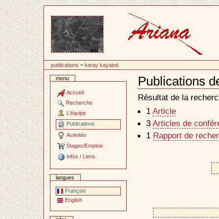
Passer
au
contenu
publications
~
koray kayabol
Publications 
menu
Document
Actions
Accueil
Résultat de la recherc
Recherche
1
Article
L'équipe
3
Articles de confé
Publications
1
Rapport de recher
Activités
Stages/Emplois
Infos / Liens
langues
Français
English