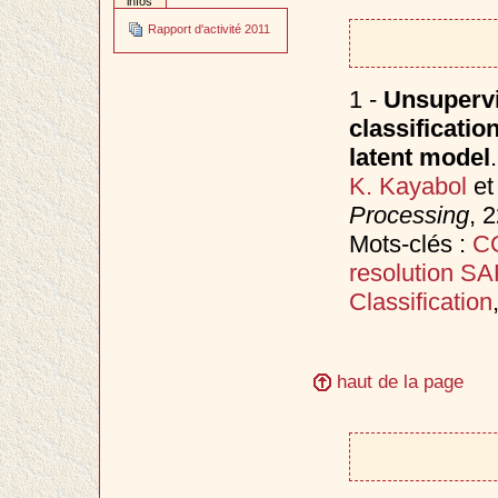
infos
Rapport d'activité 2011
1 -
Unsupervi
classificati
latent model
.
K. Kayabol
e
Processing
, 
Mots-clés :
C
resolution S
Classification
haut de la page