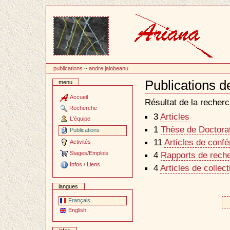
Passer
au
contenu
publications
~
andre jalobeanu
Publications 
menu
Document
Actions
Accueil
Résultat de la recherc
Recherche
3
Articles
L'équipe
1
Thèse de Doctorat 
Publications
11
Articles de conf
Activités
Stages/Emplois
4
Rapports de reche
Infos / Liens
4
Articles de collec
langues
Français
English