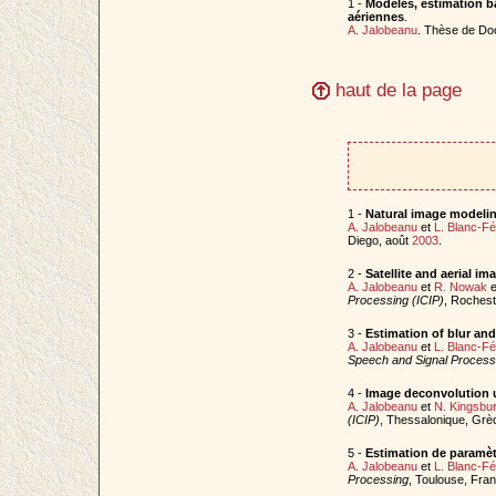
1 -
Modèles, estimation ba
aériennes
.
A. Jalobeanu
. Thèse de Do
haut de la page
1 -
Natural image modeli
A. Jalobeanu
et
L. Blanc-F
Diego, août
2003
.
2 -
Satellite and aerial 
A. Jalobeanu
et
R. Nowak
e
Processing (ICIP)
, Roches
3 -
Estimation of blur an
A. Jalobeanu
et
L. Blanc-F
Speech and Signal Process
4 -
Image deconvolution 
A. Jalobeanu
et
N. Kingsbu
(ICIP)
, Thessalonique, Grè
5 -
Estimation de paramètr
A. Jalobeanu
et
L. Blanc-F
Processing
, Toulouse, Fra