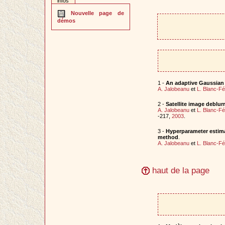
infos
Nouvelle page de
démos
1 -
An adaptive Gaussian m
A. Jalobeanu
et
L. Blanc-F
2 -
Satellite image deblu
A. Jalobeanu
et
L. Blanc-F
-217,
2003
.
3 -
Hyperparameter estima
method
.
A. Jalobeanu
et
L. Blanc-F
haut de la page