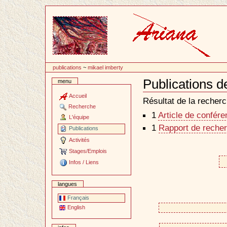
Passer
au
contenu
publications
~
mikael imberty
Publications d
menu
Document
Actions
Accueil
Résultat de la recherc
Recherche
1
Article de confér
L'équipe
1
Rapport de recher
Publications
Activités
Stages/Emplois
Infos / Liens
langues
Français
English