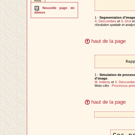
infos
Nouvelle page de
démos
1 -
Segmentation d'image 
X. Descombes
et
S. Drot
e
résolution spatiale et anal
haut de la page
Rap
1 -
Simulation de processu
d'image
.
M. Imberty
et
X. Descombe
Mots-clés :
Processus ponc
haut de la page