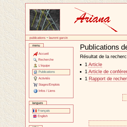
Passer
au
contenu
publications
~
laurent garcin
Publications d
menu
Document
Actions
Accueil
Résultat de la recherc
Recherche
1
Article
L'équipe
1
Article de confér
Publications
1
Rapport de recher
Activités
Stages/Emplois
Infos / Liens
langues
Français
English