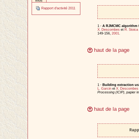
infos
Rapport d'activité 2011
1 -
A RJMCMC algorithm f
X. Descombes
et
R. Stoica
149-156,
2001
.
haut de la page
1 -
Building extraction u
L. Garcin
et
X. Descombes
Processing (ICIP)
, papier 
haut de la page
Rap