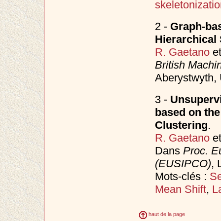
skeletonizati
2 -
Graph-bas
Hierarchical
R. Gaetano
e
British Mach
Aberystwyth,
3 -
Unsupervi
based on the
Clustering
.
R. Gaetano
e
Dans
Proc. E
(EUSIPCO)
, 
Mots-clés :
Se
Mean Shift
,
L
haut de la page