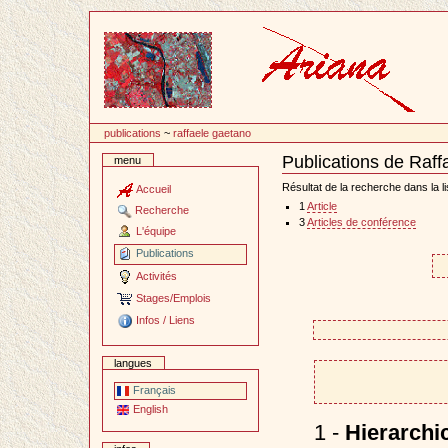
Passer
au
contenu
publications
~
raffaele gaetano
Publications de Raf
menu
Document
Actions
Résultat de la recherche dans la li
Accueil
1
Article
Recherche
3
Articles de conférence
L'équipe
Publications
Activités
Stages/Emplois
Infos / Liens
langues
Français
English
1 -
Hierarchi