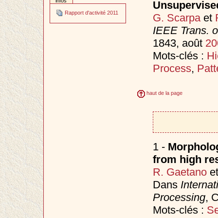
infos
Unsupervise
Rapport d'activité 2011
G. Scarpa
et
IEEE Trans. 
1843, août
20
Mots-clés :
Hi
Process
,
Patt
haut de la page
1 -
Morpholog
from high res
R. Gaetano
e
Dans
Internat
Processing
, 
Mots-clés :
Se