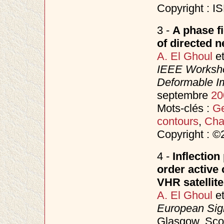
Copyright : 
3 -
A phase f
of directed 
A. El Ghoul
e
IEEE Worksho
Deformable I
septembre
20
Mots-clés :
Ge
contours
,
Cha
Copyright : 
4 -
Inflection
order active
VHR satellit
A. El Ghoul
e
European Sig
Glasgow, Sco