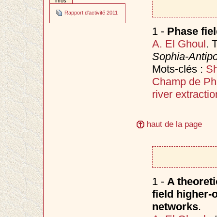
infos
Rapport d'activité 2011
1 -
Phase fie
A. El Ghoul
. 
Sophia-Antipo
Mots-clés :
Sh
Champ de Ph
river extractio
haut de la page
1 -
A theoret
field higher-
networks
.