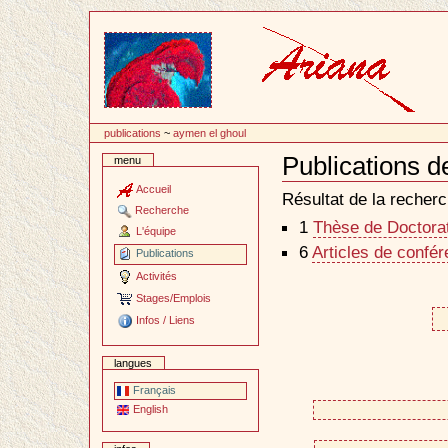
Passer
au
contenu
publications
~
aymen el ghoul
Publications 
menu
Document
Actions
Accueil
Résultat de la recherc
Recherche
1
Thèse de Doctorat 
L'équipe
6
Articles de confé
Publications
Activités
Stages/Emplois
Infos / Liens
langues
Français
English