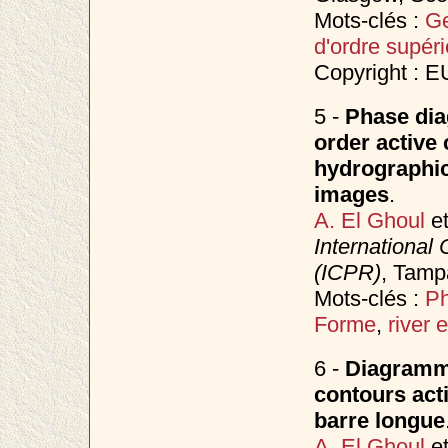
Mots-clés :
Ge
d'ordre supéri
Copyright : 
5 -
Phase dia
order active 
hydrographic
images
.
A. El Ghoul
e
International
(ICPR)
, Tamp
Mots-clés :
Ph
Forme
,
river 
6 -
Diagramme
contours acti
barre longue
A. El Ghoul
e