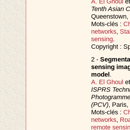
A. El Ghoul
e
Tenth Asian 
Queenstown,
Mots-clés :
C
networks
,
Sta
sensing
.
Copyright : S
2 -
Segmentat
sensing imag
model
.
A. El Ghoul
e
ISPRS Techni
Photogrammet
(PCV)
, Paris
Mots-clés :
C
networks
,
Roa
remote sensi