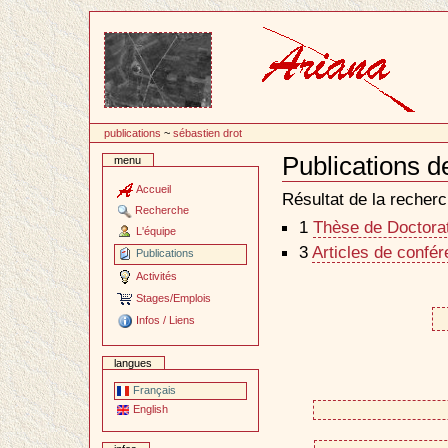
Passer
au
contenu
publications
~
sébastien drot
Publications d
menu
Document
Actions
Accueil
Résultat de la recherc
Recherche
1
Thèse de Doctorat 
L'équipe
3
Articles de confé
Publications
Activités
Stages/Emplois
Infos / Liens
langues
Français
English