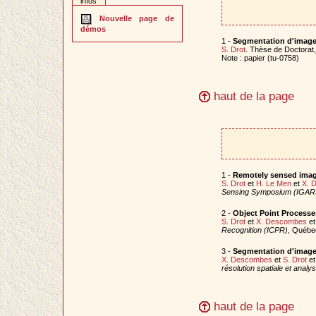
infos
Nouvelle page de
démos
1 -
Segmentation d'images
S. Drot
. Thèse de Doctorat
Note : papier (tu-0758)
haut de la page
1 -
Remotely sensed imag
S. Drot
et
H. Le Men
et
X. 
Sensing Symposium (IGAR
2 -
Object Point Processe
S. Drot
et
X. Descombes
e
Recognition (ICPR)
, Québe
3 -
Segmentation d'image 
X. Descombes
et
S. Drot
e
résolution spatiale et anal
haut de la page