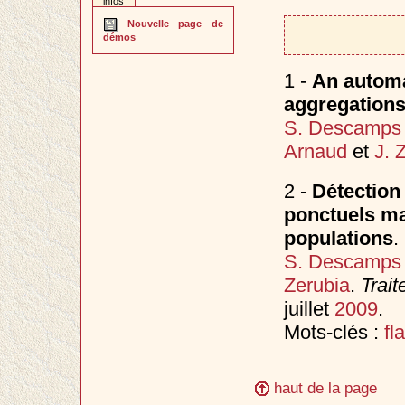
infos
Nouvelle page de
démos
1 -
An automa
aggregations 
S. Descamps
Arnaud
et
J. 
2 -
Détection
ponctuels mar
populations
.
S. Descamps
Zerubia
.
Trait
juillet
2009
.
Mots-clés :
fl
haut de la page