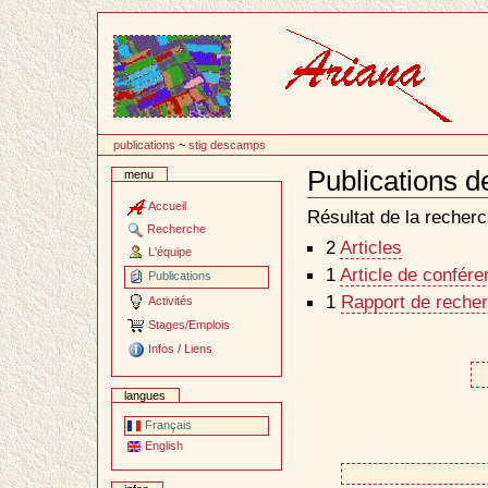
Passer
au
contenu
publications
~
stig descamps
Publications 
menu
Document
Actions
Accueil
Résultat de la recherc
Recherche
2
Articles
L'équipe
1
Article de confér
Publications
1
Rapport de recher
Activités
Stages/Emplois
Infos / Liens
langues
Français
English