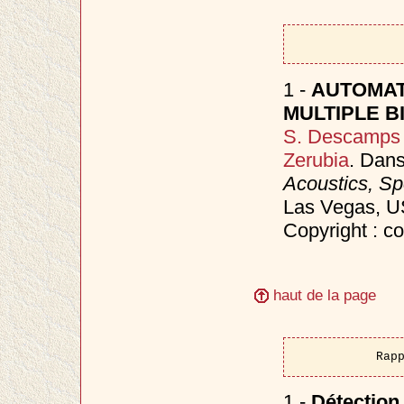
1 -
AUTOMAT
MULTIPLE B
S. Descamps
Zerubia
. Dan
Acoustics, S
Las Vegas, 
Copyright : c
haut de la page
Rap
1 -
Détection