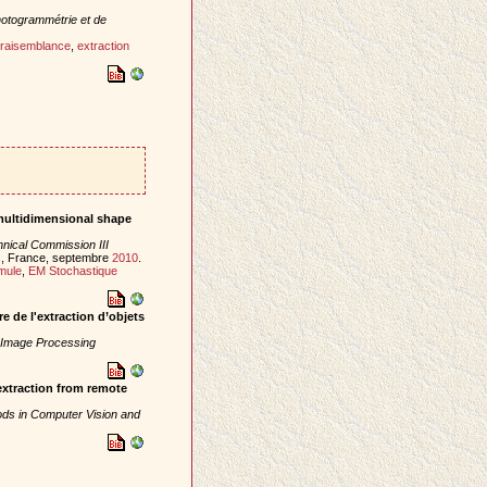
otogrammétrie et de
raisemblance
,
extraction
multidimensional shape
nical Commission III
is, France, septembre
2010
.
mule
,
EM Stochastique
 de l'extraction d’objets
 Image Processing
extraction from remote
ods in Computer Vision and