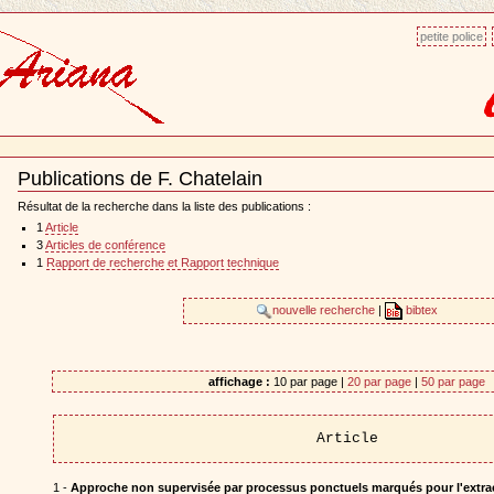
petite police
Publications de F. Chatelain
Document
Actions
Résultat de la recherche dans la liste des publications :
1
Article
3
Articles de conférence
1
Rapport de recherche et Rapport technique
nouvelle recherche
|
bibtex
affichage :
10 par page |
20 par page
|
50 par page
Article
1 -
Approche non supervisée par processus ponctuels marqués pour l'extract