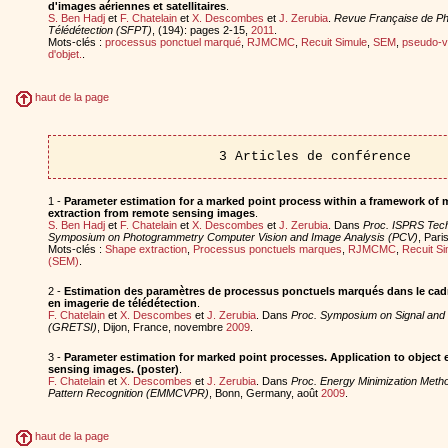
d'images aériennes et satellitaires
.
S. Ben Hadj
et
F. Chatelain
et
X. Descombes
et
J. Zerubia
.
Revue Française de Ph
Télédétection (SFPT)
, (194): pages 2-15,
2011
.
Mots-clés :
processus ponctuel marqué
,
RJMCMC
,
Recuit Simule
,
SEM
,
pseudo-v
d'objet.
.
haut de la page
3 Articles de conférence
1 -
Parameter estimation for a marked point process within a framework of 
extraction from remote sensing images
.
S. Ben Hadj
et
F. Chatelain
et
X. Descombes
et
J. Zerubia
. Dans
Proc. ISPRS Tech
Symposium on Photogrammetry Computer Vision and Image Analysis (PCV)
, Par
Mots-clés :
Shape extraction
,
Processus ponctuels marques
,
RJMCMC
,
Recuit Si
(SEM)
.
2 -
Estimation des paramètres de processus ponctuels marqués dans le cadre
en imagerie de télédétection
.
F. Chatelain
et
X. Descombes
et
J. Zerubia
. Dans
Proc. Symposium on Signal and
(GRETSI)
, Dijon, France, novembre
2009
.
3 -
Parameter estimation for marked point processes. Application to object 
sensing images. (poster)
.
F. Chatelain
et
X. Descombes
et
J. Zerubia
. Dans
Proc. Energy Minimization Meth
Pattern Recognition (EMMCVPR)
, Bonn, Germany, août
2009
.
haut de la page