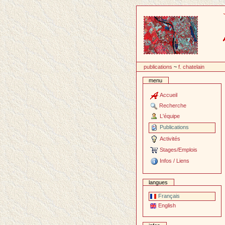
Passer
au
contenu
publications
~
f. chatelain
menu
Accueil
Recherche
L'équipe
Publications
Activités
Stages/Emplois
Infos / Liens
langues
Français
English