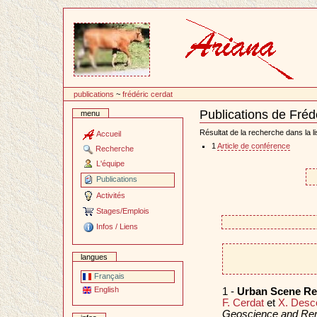
Passer
au
contenu
publications
~
frédéric cerdat
Publications de Fréd
menu
Document
Actions
Résultat de la recherche dans la li
Accueil
1
Article de conférence
Recherche
L'équipe
Publications
Activités
Stages/Emplois
Infos / Liens
langues
Français
English
1 -
Urban Scene Ren
F. Cerdat
et
X. Des
Geoscience and Re