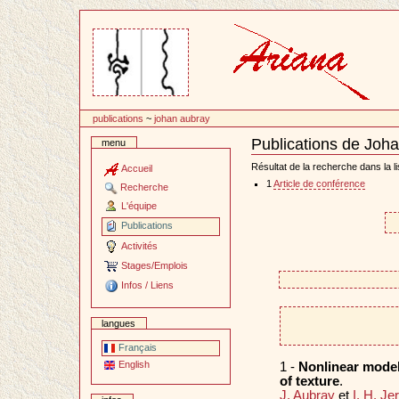
Passer
au
contenu
publications
~
johan aubray
Publications de Joh
menu
Document
Actions
Résultat de la recherche dans la li
Accueil
1
Article de conférence
Recherche
L'équipe
Publications
Activités
Stages/Emplois
Infos / Liens
langues
Français
English
1 -
Nonlinear models
of texture
.
J. Aubray
et
I. H. J