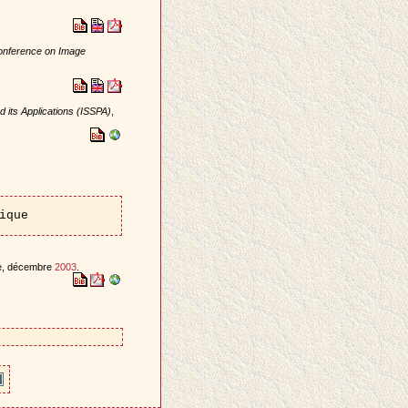
Conference on Image
 its Applications (ISSPA)
,
ique
ce, décembre
2003
.