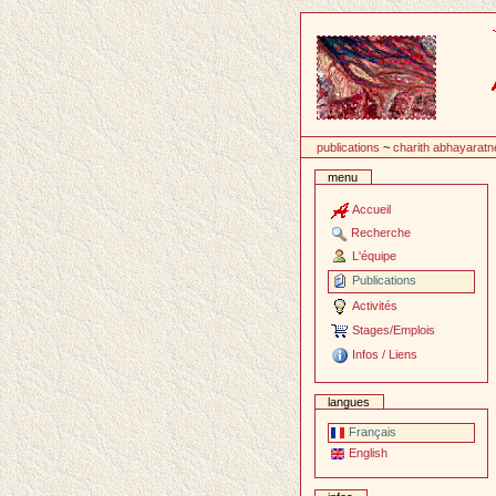
Passer
au
contenu
publications
~
charith abhayaratn
menu
Accueil
Recherche
L'équipe
Publications
Activités
Stages/Emplois
Infos / Liens
langues
Français
English