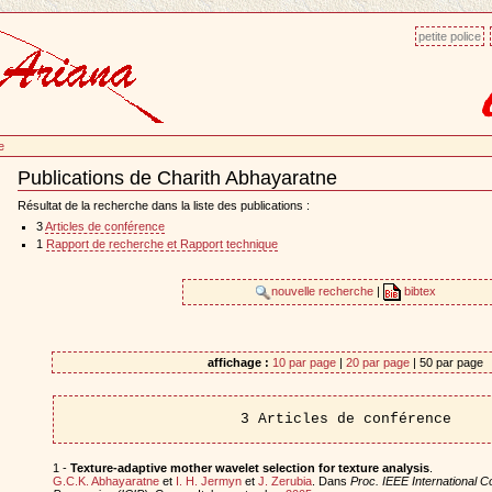
petite police
e
Publications de Charith Abhayaratne
Document
Actions
Résultat de la recherche dans la liste des publications :
3
Articles de conférence
1
Rapport de recherche et Rapport technique
nouvelle recherche
|
bibtex
affichage :
10 par page
|
20 par page
| 50 par page
3 Articles de conférence
1 -
Texture-adaptive mother wavelet selection for texture analysis
.
G.C.K. Abhayaratne
et
I. H. Jermyn
et
J. Zerubia
. Dans
Proc. IEEE International 