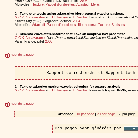
Processing (ICIP)
, Genoa, Italy, septembre
2005
.
Mots-clés :
Texture
,
Paquet d'ondelettes
,
Adaptatif
,
Mere
.
2 -
Texture analysis using adaptative biorthogonal wavelet packets
.
G.C.K. Abhayaratne
et
I. H. Jermyn
et
J. Zerubia
. Dans
Proc. IEEE International 
Processing (ICIP)
, Singapore, octobre
2004
.
Mots-clés :
Adaptatif
,
Paquet d'ondelettes
,
Biorthogonal
,
Texture
,
Statistics
.
3 -
Discrete Wavelet transforms that have an adaptive low pass filter
.
G.C.K. Abhayaratne
. Dans
Proc. International Symposium on Signal Processing and
Paris, France, juillet
2003
.
haut de la page
Rapport de recherche et Rapport techn
1 -
Texture-adaptive mother wavelet selection for texture analysis
.
G.C.K. Abhayaratne
et
I. H. Jermyn
et
J. Zerubia
. Research Report, INRIA, Fran
haut de la page
affichage :
10 par page
|
20 par page
| 50 par page
Ces pages sont générées par