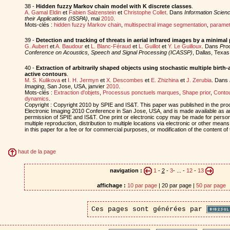
38 -
Hidden fuzzy Markov chain model with K discrete classes
.
A. Gamal Eldin
et
Fabien Salzenstein
et
Christophe Collet
. Dans
Information Scien
their Applications (ISSPA)
, mai
2010
.
Mots-clés :
hidden fuzzy Markov chain
,
multispectral image segmentation
,
paramete
39 -
Detection and tracking of threats in aerial infrared images by a minima
G. Aubert
et
A. Baudour
et
L. Blanc-Féraud
et
L. Guillot
et
Y. Le Guilloux
. Dans
Proc
Conference on Acoustics, Speech and Signal Processing (ICASSP)
, Dallas, Texa
40 -
Extraction of arbitrarily shaped objects using stochastic multiple birt
active contours
.
M. S. Kulikova
et
I. H. Jermyn
et
X. Descombes
et
E. Zhizhina
et
J. Zerubia
. Dans
Imaging
, San Jose, USA, janvier
2010
.
Mots-clés :
Extraction d'objets
,
Processus ponctuels marques
,
Shape prior
,
Contou
dynamics
.
Copyright : Copyright 2010 by SPIE and IS&T. This paper was published in the pr
Electronic Imaging 2010 Conference in San Jose, USA, and is made available as an 
permission of SPIE and IS&T. One print or electronic copy may be made for person
multiple reproduction, distribution to multiple locations via electronic or other means
in this paper for a fee or for commercial purposes, or modification of the content of
haut de la page
navigation :
1
-
2
-
3
- ... -
12
-
13
affichage :
10 par page
| 20 par page |
50 par page
Ces pages sont générées par