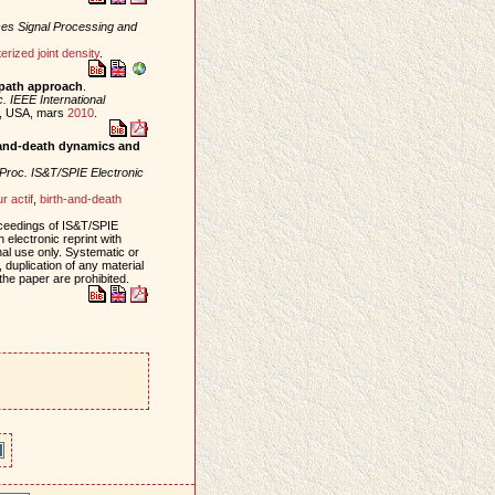
ces Signal Processing and
rized joint density
.
l path approach
.
. IEEE International
s, USA, mars
2010
.
h-and-death dynamics and
Proc. IS&T/SPIE Electronic
r actif
,
birth-and-death
oceedings of IS&T/SPIE
electronic reprint with
al use only. Systematic or
, duplication of any material
 the paper are prohibited.