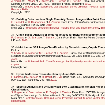
A. Voisin
et
G. Moser
et
V. Krylov
et
S.B. Serpico
et
J. Zerubia
. Dans
Proc. of SPI
Remote Sensing 2010)
, Vol. 7830, Toulouse, France, septembre
2010
.
Mots-clés :
Images SAR
,
Supervised classification
,
Zones urbaines
,
Textural featu
Random Fields
.
Copyright : SPIE
33 -
Building Detection in a Single Remotely Sensed Image with a Point Pro
C. Benedek
et
X. Descombes
et
J. Zerubia
. Dans
Proc. International Conference 
(ICPR)
, Istanbul, Turkey, août
2010
.
Mots-clés :
Processus ponctuels marques
,
multiple birth-and-death dynamics
,
Buil
34 -
Graph-based Analysis of Textured Images for Hierarchical Segmentatio
R. Gaetano
et
G. Scarpa
et
T. Sziranyi
. Dans
Proc. British Machine Vision Confe
UK, août
2010
.
35 -
Multichannel SAR Image Classification by Finite Mixtures, Copula Th
Fields
.
V. Krylov
et
G. Moser
et
S.B. Serpico
et
J. Zerubia
. Dans
Proc. of Bayesian Infer
Methods in Science and Engineering (MaxEnt 2010)
, Vol. 1305, pages 319-326, Cha
2010
.
Mots-clés :
multichannel SAR
,
Classification
,
probability density function estimation
copula
.
Copyright : AIP
36 -
Hybrid Multi-view Reconstruction by Jump-Diffusion
.
F. Lafarge
et
R. Keriven
et
M. Brédif
et
H. Vu
. Dans
Proc. IEEE Computer Vision an
(CVPR)
, San Franscico, U.S., juin
2010
.
37 -
Spectral Analysis and Unsupervised SVM Classification for Skin Hyper-
Classification
.
S. Prigent
et
X. Descombes
et
D. Zugaj
et
J. Zerubia
. Dans
Proc. IEEE Workshop 
and Signal Processing : Evolution in Remote Sensing (WHISPERS)
, Reykjavik, Ice
Mots-clés :
Sectral analysis
,
Data reduction
,
Projection pursuit
,
Support Vector Ma
pigmentation
.