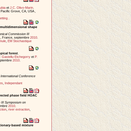
ubia
et
J.C. Olivo-Marin
.
 Pacific Grove, CA, USA ,
etting
.
f multidimensional shape
nical Commission III
is, France, septembre
2010
.
mule
,
EM Stochastique
pical forest
.
P. Gastellu-Etchegorry
et
P.
septembre
2010
.
 International Conference
es
,
Independant
rected phase field HOAC
 III Symposium on
tembre
2010
.
ction
,
river extraction
,
ctionary-based mixture