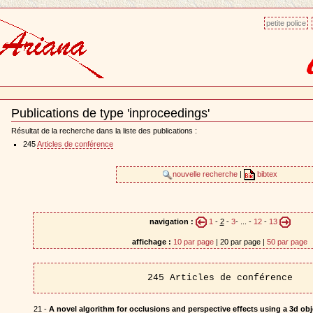
petite police
Publications de type 'inproceedings'
Document
Actions
Résultat de la recherche dans la liste des publications :
245
Articles de conférence
nouvelle recherche
|
bibtex
navigation :
1
-
2
-
3
- ... -
12
-
13
affichage :
10 par page
| 20 par page |
50 par page
245 Articles de conférence
21 -
A novel algorithm for occlusions and perspective effects using a 3d ob