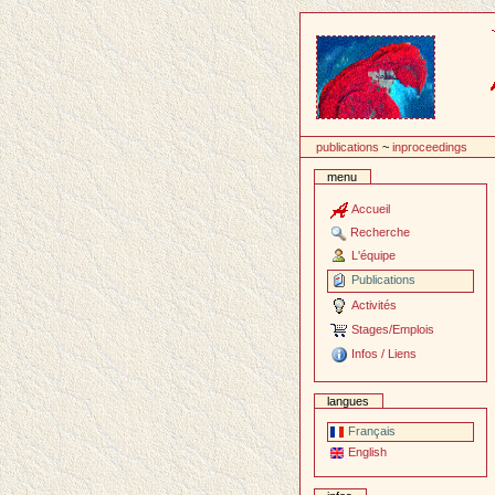
Passer
au
contenu
publications
~
inproceedings
menu
Accueil
Recherche
L'équipe
Publications
Activités
Stages/Emplois
Infos / Liens
langues
Français
English