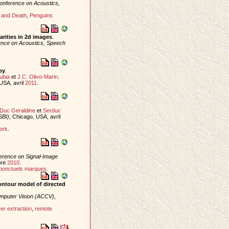
onference on Acoustics,
h and Death
,
Penguins
arities in 2d images
.
rence on Acoustics, Speech
py
.
ubia
et
J.C. Olivo-Marin
.
USA, avril
2011
.
Duc Geraldine
et
Serduc
SBI)
, Chicago, USA, avril
ork
.
ference on Signal-Image
bre
2010
.
ponctuels marques
.
contour model of directed
mputer Vision (ACCV)
,
ver extraction
,
remote