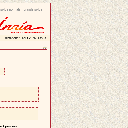
police normale
grande police
dimanche 9 août 2026, 13h03
ject process
.