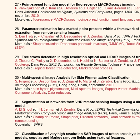
27 -
Point-spread function model for fluorescence MACROscopy imaging
.
P. Pankajakshan
et
Z. Kam
et
A. Dieterlen
et
G. Engler
et
L. Blanc-Féraud
et
J. Zer
Dans
Asilomar Conference on Signals, Systems and Computers
, pages 1364-136,
novembre
2010
.
Mots-clés :
fluorescence MACROscopy
,
point-spread function
,
pupil function
,
vign
28 -
Parameter estimation for a marked point process within a framework o
extraction from remote sensing images
.
S. Ben Hadj
et
F. Chatelain
et
X. Descombes
et
J. Zerubia
. Dans
Proc. ISPRS Tech
Symposium on Photogrammetry Computer Vision and Image Analysis (PCV)
, Par
Mots-clés :
Shape extraction
,
Processus ponctuels marques
,
RJMCMC
,
Recuit Si
(SEM)
.
29 -
Tree crown detection in high resolution optical and LiDAR images of tro
J. Zhou
et
C. Proisy
et
X. Descombes
et
I. Hedhli
et
N. Barbier
et
J. Zerubia
et
J.-
Couteron
. Dans
Proc. SPIE Symposium on Remote Sensing
, Toulouse, France, 
Mots-clés :
Tropical forest
,
tree detection
,
Marked point process
.
30 -
Multi-spectral Image Analysis for Skin Pigmentation Classification
.
S. Prigent
et
X. Descombes
et
D. Zugaj
et
P. Martel
et
J. Zerubia
. Dans
Proc. IEEE
on Image Processing (ICIP)
, Hong-Kong, China, septembre
2010
.
Mots-clés :
skin hyper-pigmentation
,
Multi-spectral images
,
Support Vector Machin
Component Analysis
,
Data reduction
.
31 -
Segmentation of networks from VHR remote sensing images using a di
model
.
A. El Ghoul
et
I. H. Jermyn
et
J. Zerubia
. Dans
Proc. ISPRS Technical Commission
Photogrammetry Computer Vision and Image Analysis (PCV)
, Paris, France, sep
Mots-clés :
Champ de Phase
,
Shape prior
,
Directed networks
,
Road network extra
remote sensing
.
Copyright : ISPRS
32 -
Classification of very high resolution SAR images of urban areas by di
models, copulas and Markov random fields using textural features
.