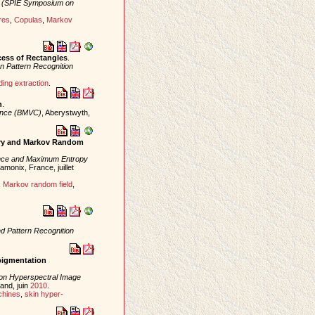
E (SPIE Symposium on
res
,
Copulas
,
Markov
cess of Rectangles
.
on Pattern Recognition
ding extraction
.
n
.
rence (BMVC)
, Aberystwyth,
eory and Markov Random
ence and Maximum Entropy
monix, France, juillet
,
Markov random field
,
d Pattern Recognition
pigmentation
on Hyperspectral Image
land, juin
2010
.
chines
,
skin hyper-