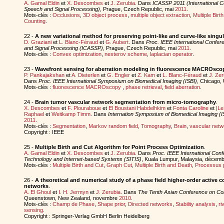
A. Gamal Eldin
et
X. Descombes
et
J. Zerubia
. Dans
ICASSP 2011 (International C
Speech and Signal Processing)
, Prague, Czech Republic, mai
2011
.
Mots-clés :
Occlusions
,
3D object process
,
multiple object extraction
,
Multiple Birt
Counting
.
22 -
A new variational method for preserving point-like and curve-like singul
D. Graziani
et
L. Blanc-Féraud
et
G. Aubert
. Dans
Proc. IEEE International Confe
and Signal Processing (ICASSP)
, Prague, Czech Republic, mai
2011
.
Mots-clés :
Convex optimization
,
nesterov scheme
,
laplacian operator
.
23 -
Wavefront sensing for aberration modeling in fluorescence MACROsco
P. Pankajakshan
et
A. Dieterlen
et
G. Engler
et
Z. Kam
et
L. Blanc-Féraud
et
J. Zer
Dans
Proc. IEEE International Symposium on Biomedical Imaging (ISBI)
, Chicago, 
Mots-clés :
fluorescence MACROscopy
,
phase retrieval
,
field aberration
.
24 -
Brain tumor vascular network segmentation from micro-tomography
.
X. Descombes
et
F. Plouraboue
et
El Boustani Habdelhkim
et
Fonta Caroline
et
|Le
Raphael
et
Weitkamp Timm
. Dans
Internation Symposium of Biomedical Imaging (I
2011
.
Mots-clés :
Segmentation
,
Markov random field
,
Tomography
,
Brain
,
vascular netw
Copyright : IEEE
25 -
Multiple Birth and Cut Algorithm for Point Process Optimization
.
A. Gamal Eldin
et
X. Descombes
et
J. Zerubia
. Dans
Proc. IEEE International Con
Technology and Internet-based Systems (SITIS)
, Kuala Lumpur, Malaysia, décem
Mots-clés :
Multiple Birth and Cut
,
Graph Cut
,
Multiple Birth and Death
,
Processus 
26 -
A theoretical and numerical study of a phase field higher-order active 
networks
.
A. El Ghoul
et
I. H. Jermyn
et
J. Zerubia
. Dans
The Tenth Asian Conference on Co
Queenstown, New Zealand, novembre
2010
.
Mots-clés :
Champ de Phase
,
Shape prior
,
Directed networks
,
Stability analysis
,
ri
sensing
.
Copyright : Springer-Verlag GmbH Berlin Heidelberg