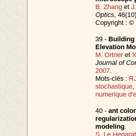
B. Zhang
et
J
Optics
, 46(10
Copyright : ©
39 -
Building 
Elevation Mo
M. Ortner
et
X
Journal of Co
2007
.
Mots-clés :
R
stochastique
,
numerique d'
40 -
ant colo
regularizati
modeling
.
S. Le Hegara