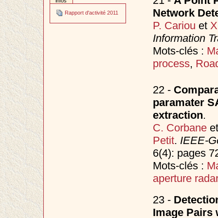
21 -
A Point 
infos
Network Detec
Rapport d'activité 2011
P. Cariou
et
X
Information T
Mots-clés :
Ma
process
,
Road
22 -
Comparat
paramater SA
extraction
.
C. Corbane
e
Petit
.
IEEE-Ge
6(4): pages 7
Mots-clés :
Ma
aperture rada
23 -
Detectio
Image Pairs 