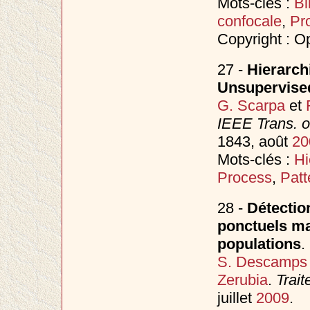
Mots-clés :
Bl
confocale
,
Pr
Copyright : O
27 -
Hierarch
Unsupervise
G. Scarpa
et
IEEE Trans. 
1843, août
20
Mots-clés :
Hi
Process
,
Patt
28 -
Détectio
ponctuels mar
populations
.
S. Descamps
Zerubia
.
Trait
juillet
2009
.