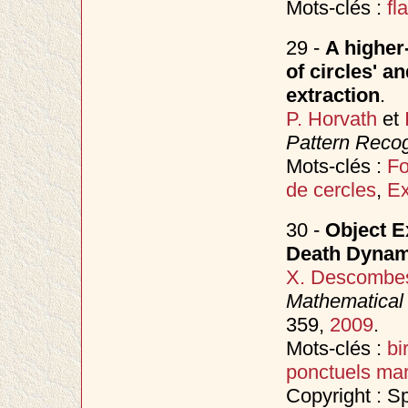
Mots-clés :
fl
29 -
A higher
of circles' a
extraction
.
P. Horvath
et
Pattern Recog
Mots-clés :
F
de cercles
,
Ex
30 -
Object E
Death Dynam
X. Descombe
Mathematical 
359,
2009
.
Mots-clés :
bi
ponctuels ma
Copyright : S