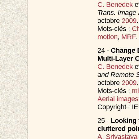
C. Benedek
e
Trans. Image
octobre
2009
.
Mots-clés :
Ch
motion
,
MRF
.
24 -
Change D
Multi-Layer 
C. Benedek
e
and Remote 
octobre
2009
.
Mots-clés :
mi
Aerial images
Copyright : I
25 -
Looking 
cluttered poi
A. Srivastava