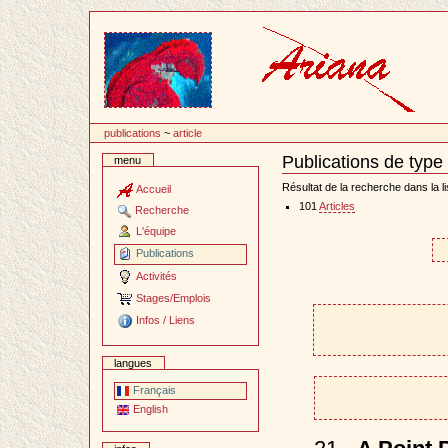
Passer
au
contenu
publications
~
article
Publications de type '
menu
Document
Actions
Résultat de la recherche dans la li
Accueil
101
Articles
Recherche
L'équipe
Publications
Activités
Stages/Emplois
Infos / Liens
langues
Français
English