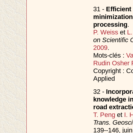
31 -
Efficient
minimization
processing
.
P. Weiss
et
L
on Scientific
2009
.
Mots-clés :
Va
Rudin Osher 
Copyright : Co
Applied
32 -
Incorpor
knowledge in 
road extract
T. Peng
et
I. 
Trans. Geosc
139--146, jui