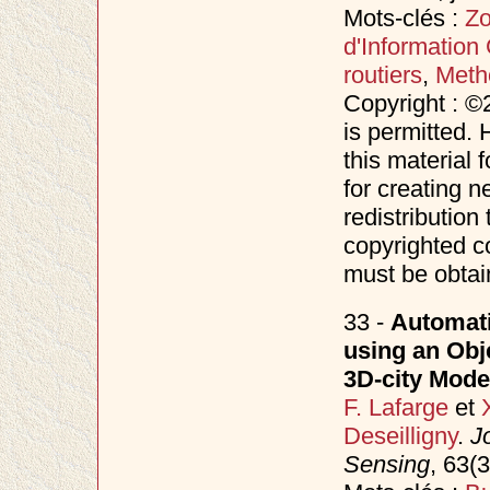
Mots-clés :
Zo
d'Information
routiers
,
Metho
Copyright : ©
is permitted. 
this material 
for creating n
redistribution 
copyrighted c
must be obtai
33 -
Automati
using an Obj
3D-city Mode
F. Lafarge
et
Deseilligny
.
J
Sensing
, 63(