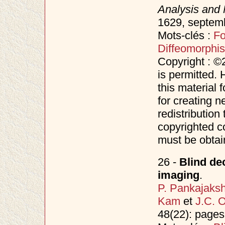
Analysis and 
1629, septem
Mots-clés :
F
Diffeomorphi
Copyright : ©
is permitted. 
this material 
for creating n
redistribution 
copyrighted c
must be obtai
26 -
Blind de
imaging
.
P. Pankajaks
Kam
et
J.C. O
48(22): page