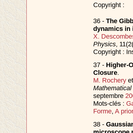
Copyright :
36 -
The Gibb
dynamics in
X. Descombe
Physics
, 11(
Copyright : In
37 -
Higher-O
Closure
.
M. Rochery
e
Mathematical 
septembre
20
Mots-clés :
Ga
Forme
,
A prior
38 -
Gaussian
microscope p