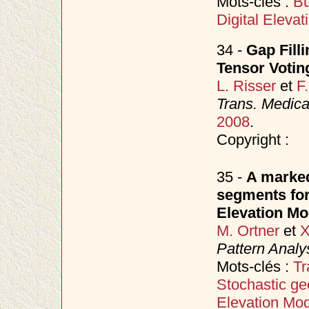
Mots-clés :
Bu
Digital Eleva
34 -
Gap Fill
Tensor Votin
L. Risser
et
F
Trans. Medica
2008
.
Copyright :
35 -
A marked
segments for 
Elevation Mo
M. Ortner
et
X
Pattern Analy
Mots-clés :
Tr
Stochastic ge
Elevation Mod