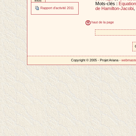
infos
Mots-clés :
Equation
de Hamilton-Jacobi
,
Rapport d'activité 2011
haut de la page
Copyright © 2005 - Projet Ariana -
webmast