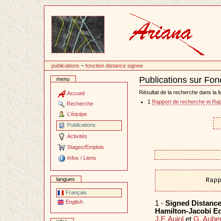
Passer
au
contenu
publications
~
fonction distance signee
Publications sur Fon
menu
Document
Actions
Résultat de la recherche dans la li
Accueil
1
Rapport de recherche et Rap
Recherche
L'équipe
Publications
Activités
Stages/Emplois
Infos / Liens
langues
Rap
Français
English
1 -
Signed Distance
Hamilton-Jacobi E
J.F. Aujol
et
G. Auber