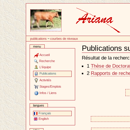
Passer
au
contenu
publications
~
courbes de niveaux
Publications 
menu
Document
Actions
Accueil
Résultat de la recherc
Recherche
1
Thèse de Doctorat 
L'équipe
2
Rapports de reche
Publications
Activités
Stages/Emplois
Infos / Liens
langues
Français
English