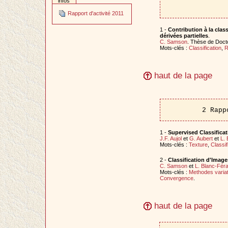
infos
Rapport d'activité 2011
1 -
Contribution à la class
dérivées partielles
.
C. Samson
. Thèse de Doct
Mots-clés :
Classification
,
R
haut de la page
2 Rapp
1 -
Supervised Classificat
J.F. Aujol
et
G. Aubert
et
L.
Mots-clés :
Texture
,
Classif
2 -
Classification d'Imag
C. Samson
et
L. Blanc-Fér
Mots-clés :
Methodes variat
Convergence
.
haut de la page